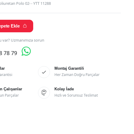
iuretan Polo 02- - YTT 11288
pete Ekle

 var? Uzmanımıza sorun

28 78 79
lar
Montaj Garantili

arantisi
Her Zaman Doğru Parçalar
 Çalışanlar
Kolay İade

un Parçalar
Hızlı ve Sorunsuz Teslimat