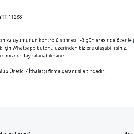
 YTT 11288
racınıza uyumunun kontrolü sonrası 1-3 gün arasında özenle 
k için Whatsapp butonu üzerinden bizlere ulaşabilirsiniz.
imimizden faydalanabilirsiniz.
p Üretici / İthalatçı firma garantisi altındadır.
dım mı Lazım?
Kur