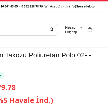
216 661 63 65
-
0 552 228 78 79 (Whatsapp)
ya da
info@heryedek.com
Hesap



Giriş Yap
 Takozu Poliuretan Polo 02- -
a
9.78
%5 Havale İnd.)