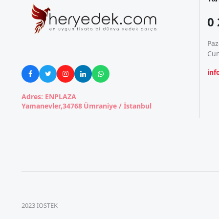
0 
Paz
Cum
in





Adres: ENPLAZA
Yamanevler,34768 Ümraniye / İstanbul
2023 IOSTEK