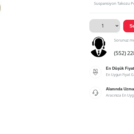
Suspansiyon Takozu Pol
Se
Sorunuz mu
(552) 2
En Düşük Fiyat

En Uygun Fiyat G
Alanında Uzman

Aracınıza En Uyg