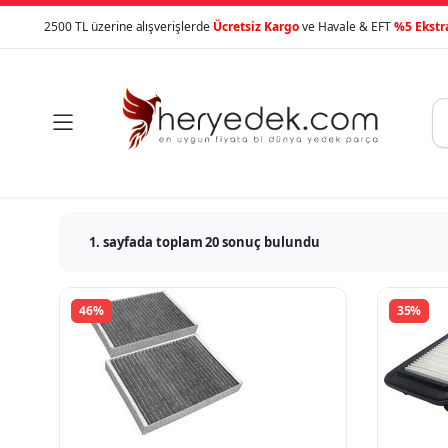
2500 TL üzerine alışverişlerde
Ücretsiz Kargo
ve Havale & EFT
%5 Ekstr

1. sayfada toplam 20 sonuç bulundu
46%
35%