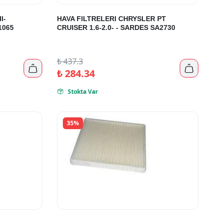
I-
HAVA FILTRELERI CHRYSLER PT
1065
CRUISER 1.6-2.0- - SARDES SA2730
₺
437.3


₺
284.34
Stokta Var

35%