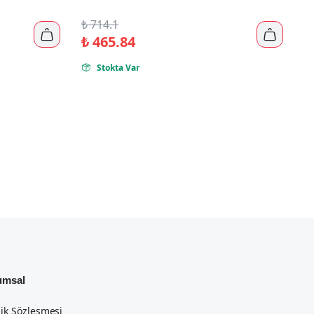
₺
714.1


₺
465.84
Stokta Var

umsal
lik Sözleşmesi