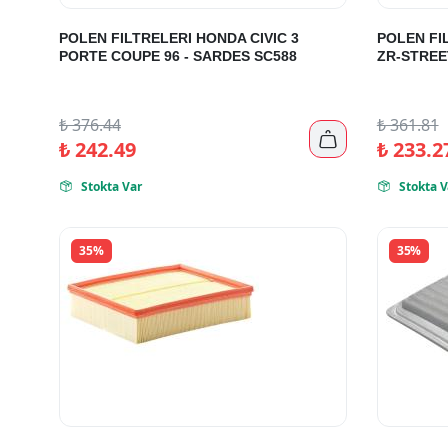
POLEN FILTRELERI HONDA CIVIC 3
POLEN FI
PORTE COUPE 96 - SARDES SC588
ZR-STREE
₺
376.44
₺
361.81

₺
242.49
₺
233.2
Stokta Var
Stokta V


35%
35%