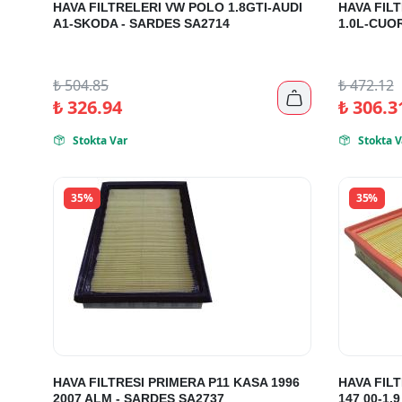
HAVA FILTRELERI VW POLO 1.8GTI-AUDI
HAVA FIL
A1-SKODA - SARDES SA2714
1.0L-CUO
₺
504.85
₺
472.12

₺
326.94
₺
306.3
Stokta Var
Stokta V


35%
35%
HAVA FILTRESI PRIMERA P11 KASA 1996
HAVA FIL
2007 ALM - SARDES SA2737
147 00-1.