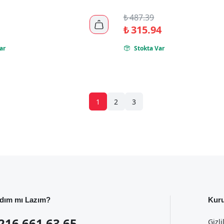
₺
487.39

₺
315.94
ar
Stokta Var

1
2
3
dım mı Lazım?
Kur
216 661 63 65
Gizli