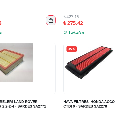
₺
423.15

8
₺
275.42
ar
Stokta Var

35%
TRELERI LAND ROVER
HAVA FILTRESI HONDA ACCORD 
2.2-2-4 - SARDES SA2771
CTDI 0 - SARDES SA2278