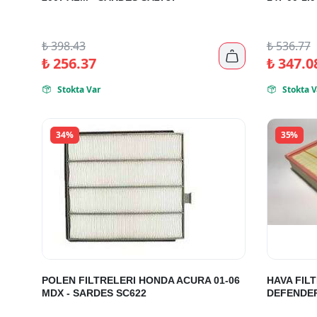
₺
398.43
₺
536.77

₺
256.37
₺
347.0
Stokta Var
Stokta V


34%
35%
POLEN FILTRELERI HONDA ACURA 01-06
HAVA FIL
MDX - SARDES SC622
DEFENDER 