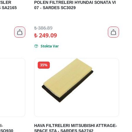
YSLER
POLEN FILTRELERI HYUNDAI SONATA VI
 SA2165
07 - SARDES SC3029
₺
386.89


₺
249.09
Stokta Var

35%
I-
HAVA FILTRELERI MITSUBISHI ATTRAGE-
 SO930
SPACE STA - SARDES SA2742