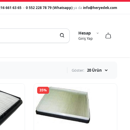
216 661 63 65
-
0 552 228 78 79 (Whatsapp)
ya da
info@heryedek.com
Hesap



Giriş Yap
Göster:
35%