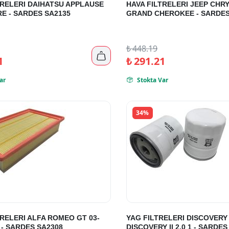
TRELERI DAIHATSU APPLAUSE
HAVA FILTRELERI JEEP CHR
RE - SARDES SA2135
GRAND CHEROKEE - SARDES
₺
448.19

1
₺
291.21
ar
Stokta Var

34%
TRELERI ALFA ROMEO GT 03-
YAG FILTRELERI DISCOVERY 
9 - SARDES SA2308
DISCOVERY II 2.0 1 - SARDES