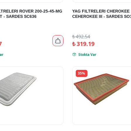
LTRELERI ROVER 200-25-45-MG
YAG FILTRELERI CHEROKEE I
T - SARDES SC636
CEHEROKEE III - SARDES SO
₺
492.54

7
₺
319.19
ar
Stokta Var

35%