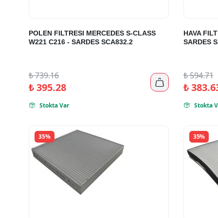
POLEN FILTRESI MERCEDES S-CLASS
HAVA FILT
W221 C216 - SARDES SCA832.2
SARDES S
₺
739.16
₺
594.71

₺
395.28
₺
383.6
Stokta Var
Stokta V


35%
35%