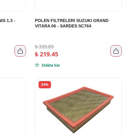
S 1.3 -
POLEN FILTRELERI SUZUKI GRAND
VITARA 06 - SARDES SC764
₺
339.89


₺
219.45
Stokta Var

34%