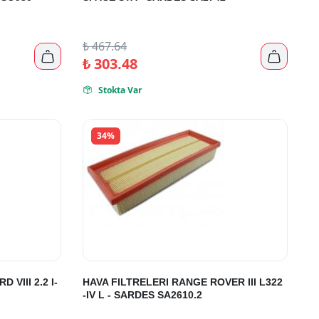
₺
467.64


₺
303.48
Stokta Var

34%
VIII 2.2 I-
HAVA FILTRELERI RANGE ROVER III L322
-IV L - SARDES SA2610.2