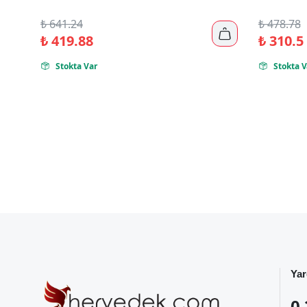
₺
641.24
₺
478.78

₺
419.88
₺
310.5
Stokta Var
Stokta V


Yar
0 