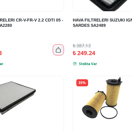
RELERI CR-V-FR-V 2.2 CDTI 05 -
HAVA FILTRELERI SUZUKI IGNI
A2280
SARDES SA2489
₺
387.13

3
₺
249.24
ar
Stokta Var

35%