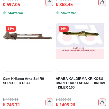


₺
597.05
₺
868.45
Stokta Var
Stokta Var


35%
36%
Cam Krikosu Arka Sol R9 -
ARABA KALDIRMA KRIKOSU
SERCELER R047
R9-R11 DAR TABANLI HIRDAV
- ISLER 105
₺
1159.38
₺
2200.25


₺
746.71
₺
1403.26