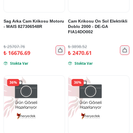
Sag Arka Cam Krikosu Motoru
Cam Krikosu On Sol Elektrikli
- MAIS 827306548R
Doblo 2000 - DE-GA
FIA14DO002
₺
25707.76
₺
3898.52


₺
16676.69
₺
2470.61
Stokta Var
Stokta Var


36%
36%