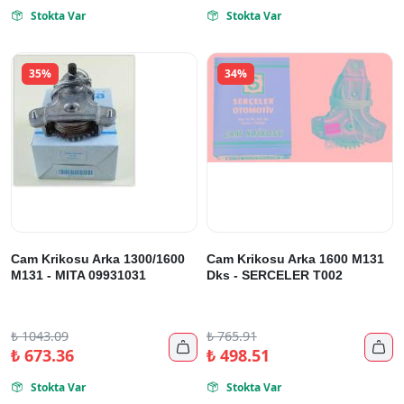
Stokta Var
Stokta Var


35%
34%
Cam Krikosu Arka 1300/1600
Cam Krikosu Arka 1600 M131
M131 - MITA 09931031
Dks - SERCELER T002
₺
1043.09
₺
765.91


₺
673.36
₺
498.51
Stokta Var
Stokta Var

