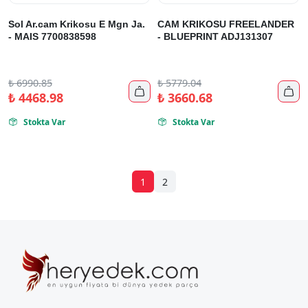
Sol Ar.cam Krikosu E Mgn Ja.
CAM KRIKOSU FREELANDER
- MAIS 7700838598
- BLUEPRINT ADJ131307
₺
6990.85
₺
5779.04


₺
4468.98
₺
3660.68
Stokta Var
Stokta Var


1
2