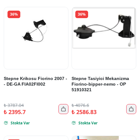
36%
36%
Stepne Krikosu Fiorino 2007 -
Stepne Tasiyici Mekanizma
- DE-GA FIA02FI002
Fiorino-bipper-nemo - OP
51910321
₺
3787.04
₺
4076.6


₺
2395.7
₺
2586.83
Stokta Var
Stokta Var

