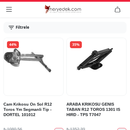


Filtrele
44%
35%
Cam Krikosu On Sol R12
ARABA KRIKOSU GENIS
Toros Ym Segmanli Tip -
TABAN R12 TOROS 1301 IS
DORTEL 101012
HIRD - TPS T7047
₺
1080.56
₺
1352.39