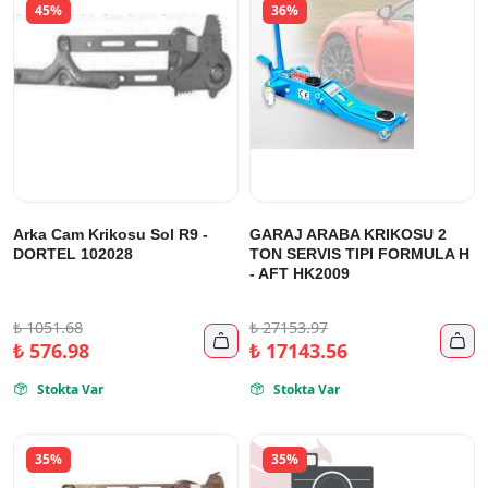
45%
36%
Arka Cam Krikosu Sol R9 -
GARAJ ARABA KRIKOSU 2
DORTEL 102028
TON SERVIS TIPI FORMULA H
- AFT HK2009
₺
1051.68
₺
27153.97


₺
576.98
₺
17143.56
Stokta Var
Stokta Var


35%
35%