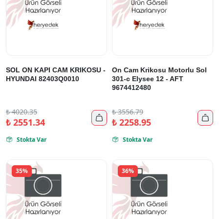
SOL ON KAPI CAM KRIKOSU -
On Cam Krikosu Motorlu Sol
HYUNDAI 82403Q0010
301-c Elysee 12 - AFT
9674412480
₺
4020.35
₺
3556.79


₺
2551.34
₺
2258.95
Stokta Var
Stokta Var


35%
36%