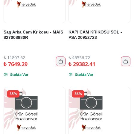
Sag Arka Cam Krikosu - MAIS
KAPI CAM KRIKOSU SOL -
827008880R
PSA 20952723
₺
11807.62
₺
46556.72


₺
7649.29
₺
29382.41
Stokta Var
Stokta Var


35%
36%