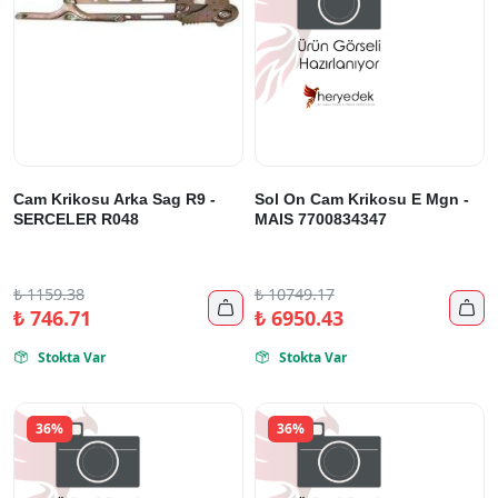
Cam Krikosu Arka Sag R9 -
Sol On Cam Krikosu E Mgn -
SERCELER R048
MAIS 7700834347
₺
1159.38
₺
10749.17


₺
746.71
₺
6950.43
Stokta Var
Stokta Var


36%
36%