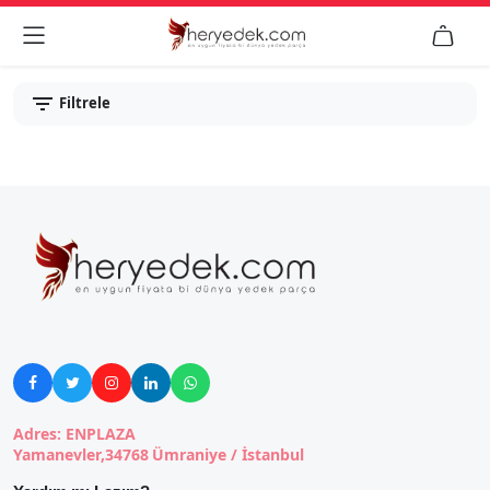


Filtrele





Adres: ENPLAZA
Yamanevler,34768 Ümraniye / İstanbul