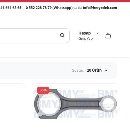
216 661 63 65
-
0 552 228 78 79 (Whatsapp)
ya da
info@heryedek.com
Hesap



Giriş Yap
Göster:
36%