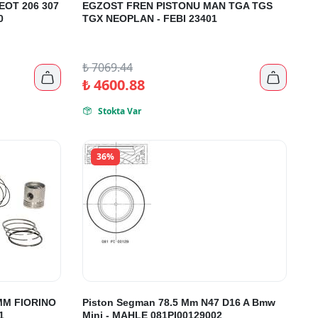
OT 206 307
EGZOST FREN PISTONU MAN TGA TGS
0
TGX NEOPLAN - FEBI 23401
₺
7069.44


₺
4600.88
Stokta Var

36%
MM FIORINO
Piston Segman 78.5 Mm N47 D16 A Bmw
1
Mini - MAHLE 081PI00129002