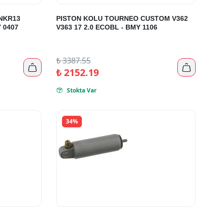
 NKR13
PISTON KOLU TOURNEO CUSTOM V362
 0407
V363 17 2.0 ECOBL - BMY 1106
₺
3387.55


₺
2152.19
Stokta Var

34%