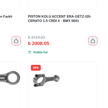
 Farkli
PISTON KOLU ACCENT ERA-GETZ-I20-
CERATO 1.5 CRDI 0 - BMY 0601
₺
3159.03


₺
2008.05
Stokta Var

36%