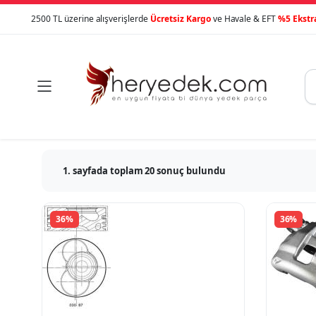
2500 TL üzerine alışverişlerde
Ücretsiz Kargo
ve Havale & EFT
%5 Ekstr

1. sayfada toplam 20 sonuç bulundu
36%
36%