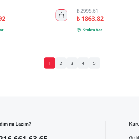
₺
2995.61

92
₺
1863.82
ar
Stokta Var

1
2
3
4
5
dım mı Lazım?
Kur
216 661 63 65
Gizli