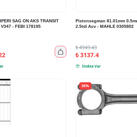
IPERI SAG ON AKS TRANSIT
Pistonsegman 81.01mm 0.5mm
347 - FEBI 178195
2.5tdi Acv - MAHLE 0305802
₺
4949.43

22
₺
3137.4
ar
Stokta Var

36%