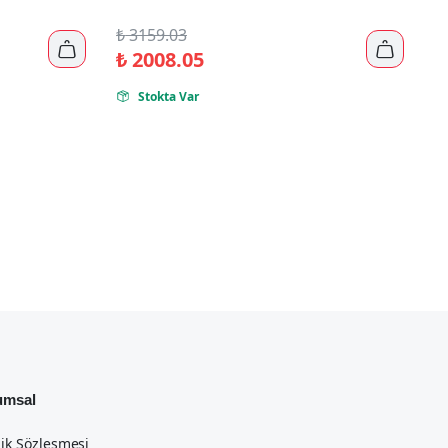
₺
3159.03


₺
2008.05
Stokta Var

umsal
lik Sözleşmesi