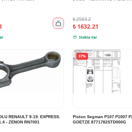
₺
2563.2

3
₺
1632.21
ar
Stokta Var

37%
OLU RENAULT 9-19. EXPRESS.
Piston Segman P107 P1007 P2
.4 - ZENON RN7001
GOETZE 8771782STD000G