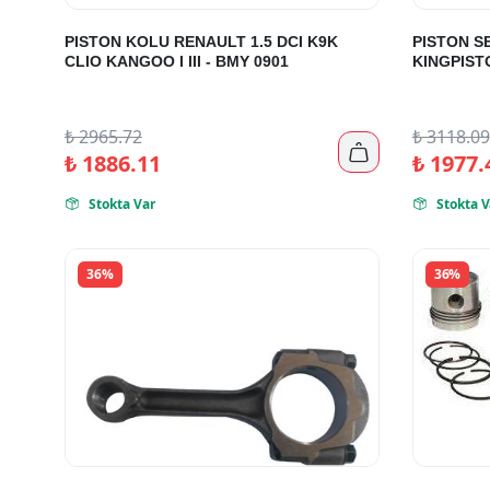
PISTON KOLU RENAULT 1.5 DCI K9K
PISTON SE
CLIO KANGOO I III - BMY 0901
KINGPIST
₺
2965.72
₺
3118.09

₺
1886.11
₺
1977.
Stokta Var
Stokta V


36%
36%