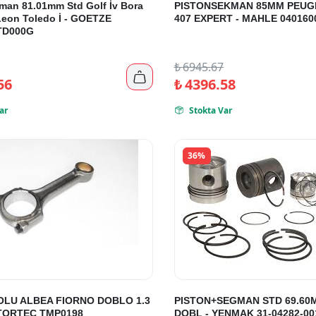
man 81.01mm Std Golf İv Bora
PISTONSEKMAN 85MM PEUGE
Leon Toledo İ - GOETZE
407 EXPERT - MAHLE 040160
TD000G
₺
6945.67

56
₺
4396.58
ar
Stokta Var

36%
OLU ALBEA FIORNO DOBLO 1.3
PISTON+SEGMAN STD 69.60
TORTEC TMP0198
DOBL - YENMAK 31-04282-00