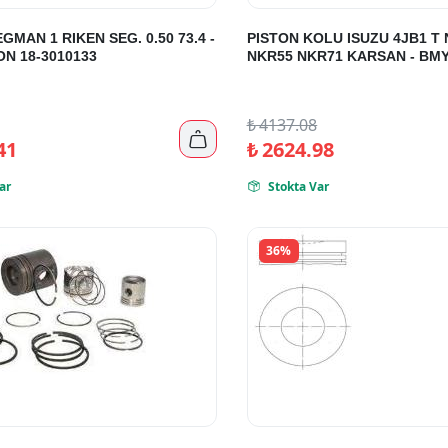
GMAN 1 RIKEN SEG. 0.50 73.4 -
PISTON KOLU ISUZU 4JB1 T
ON 18-3010133
NKR55 NKR71 KARSAN - BMY
₺
4137.08

41
₺
2624.98
ar
Stokta Var

36%