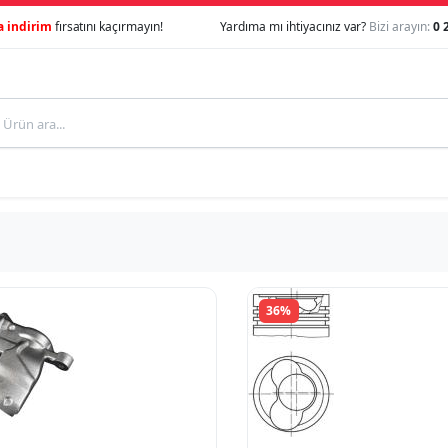
a indirim
fırsatını kaçırmayın!
Yardıma mı ihtiyacınız var?
Bizi arayın:
0 
36%