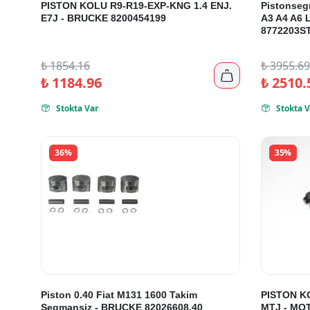
PISTON KOLU R9-R19-EXP-KNG 1.4 ENJ.
Pistonseg
E7J - BRUCKE 8200454199
A3 A4 A6 
8772203S
₺
1854.16
₺
3955.69

₺
1184.96
₺
2510.
Stokta Var
Stokta V


36%
35%
Piston 0.40 Fiat M131 1600 Takim
PISTON K
Segmansiz - BRUCKE 82026608.40
MTJ - MO