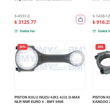
₺
4931.0
₺
1428.12

₺
3125.77
₺
916.2
Stokta Var
Stokta V


36%
36%
PISTON KOLU ISUZU 4JK1 4JJ1 D-MAX
PISTON K
NLR NNR EURO 4 - BMY 0408
KANGOO 1