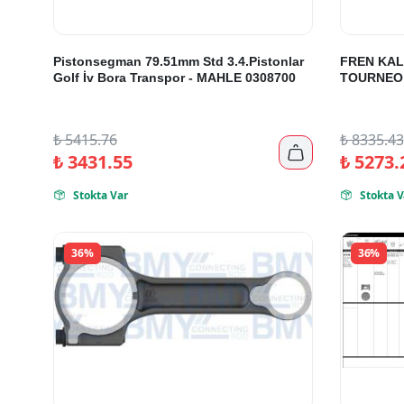
Pistonsegman 79.51mm Std 3.4.Pistonlar
FREN KAL
Golf İv Bora Transpor - MAHLE 0308700
TOURNEO V
₺
5415.76
₺
8335.43

₺
3431.55
₺
5273.
Stokta Var
Stokta V


36%
36%