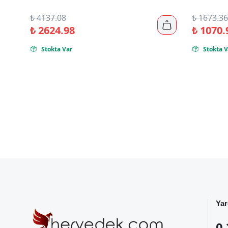
₺
4137.08
₺
1673.36

₺
2624.98
₺
1070.
Stokta Var
Stokta V


Yar
0 