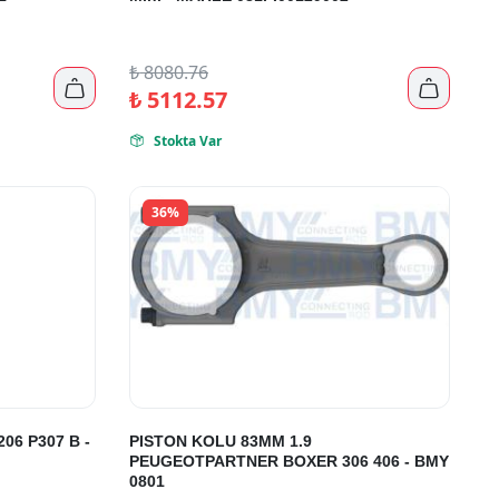
₺
8080.76


₺
5112.57
Stokta Var

36%
06 P307 B -
PISTON KOLU 83MM 1.9
PEUGEOTPARTNER BOXER 306 406 - BMY
0801