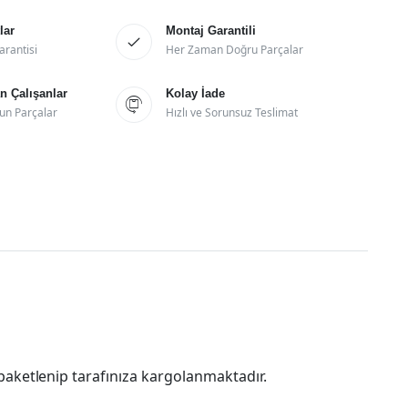
lar
Montaj Garantili

arantisi
Her Zaman Doğru Parçalar
 Çalışanlar
Kolay İade

un Parçalar
Hızlı ve Sorunsuz Teslimat
paketlenip tarafınıza kargolanmaktadır.