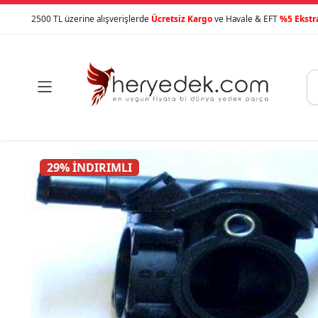
2500 TL üzerine alışverişlerde
Ücretsiz Kargo
ve Havale & EFT
%5 Ekstr

29% İNDIRIMLI