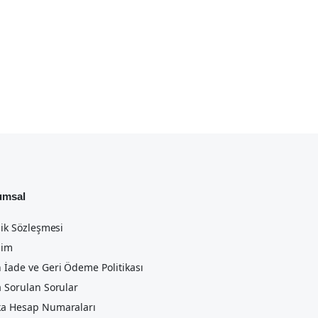
umsal
lik Sözleşmesi
şim
 İade ve Geri Ödeme Politikası
a Sorulan Sorular
a Hesap Numaraları