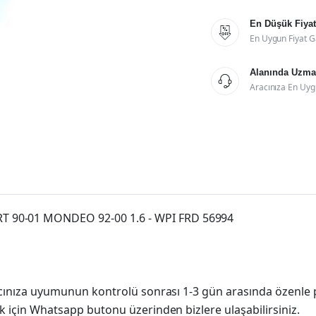
En Düşük Fiyat

En Uygun Fiyat G
Alanında Uzman

Aracınıza En Uyg
 90-01 MONDEO 92-00 1.6 - WPI FRD 56994
racınıza uyumunun kontrolü sonrası 1-3 gün arasında özenle 
k için Whatsapp butonu üzerinden bizlere ulaşabilirsiniz.