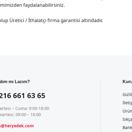
imimizden faydalanabilirsiniz.
p Üretici / İthalatçı firma garantisi altındadır.
dım mı Lazım?
Kur
216 661 63 65
Gizli
İleti
artesi – Cuma: 9:00-18:00
Ürün
artesi: 09:00 – 16:00
Sıkç
fo@heryedek.com
Bank