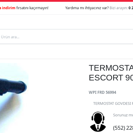
a indirim
fırsatını kaçırmayın!
Yardıma mı ihtiyacınız var?
Bizi arayın:
0 
TERMOSTA
ESCORT 90
WPI FRD 56994
TERMOSTAT GOVDESI F
Sorunuz mu
(552) 2