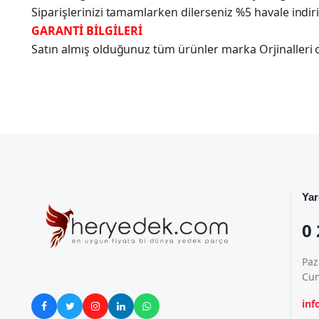
Siparişlerinizi tamamlarken dilerseniz %5 havale indir
GARANTİ BİLGİLERİ
Satın almış olduğunuz tüm ürünler marka Orjinalleri olu
Yar
0 
Paz
Cum
in




