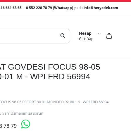
216 661 63 65
-
0 552 228 78 79 (Whatsapp)
ya da
info@heryedek.com
Hesap



Giriş Yap
T GOVDESI FOCUS 98-05
-01 M - WPI FRD 56994
OCUS 98-05 ESCORT 90-01 MONDEO 92-00 1.6 - WPI FRD 56994
 var? Uzmanımıza sorun

28 78 79