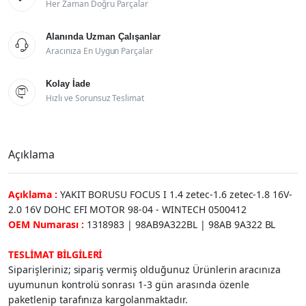
Her Zaman Doğru Parçalar
Alanında Uzman Çalışanlar

Aracınıza En Uygun Parçalar
Kolay İade

Hızlı ve Sorunsuz Teslimat
Açıklama
Açıklama :
YAKIT BORUSU FOCUS I 1.4 zetec-1.6 zetec-1.8 16V-
2.0 16V DOHC EFI MOTOR 98-04 - WINTECH 0500412
OEM Numarası :
1318983 | 98AB9A322BL | 98AB 9A322 BL
TESLİMAT BİLGİLERİ
Siparişleriniz; sipariş vermiş olduğunuz Ürünlerin aracınıza
uyumunun kontrolü sonrası 1-3 gün arasında özenle
paketlenip tarafınıza kargolanmaktadır.