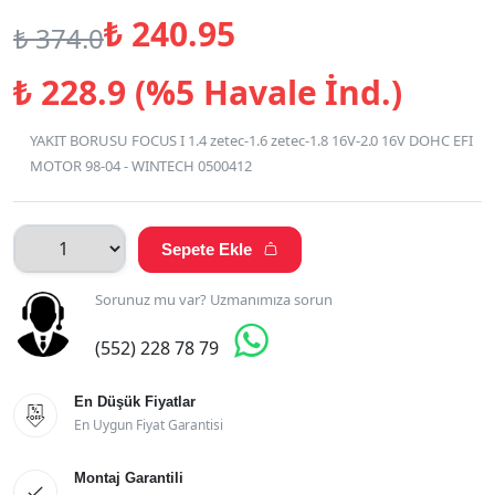
₺
240.95
₺
374.0
₺
228.9 (%5 Havale İnd.)
YAKIT BORUSU FOCUS I 1.4 zetec-1.6 zetec-1.8 16V-2.0 16V DOHC EFI
MOTOR 98-04 - WINTECH 0500412
Sepete Ekle

Sorunuz mu var? Uzmanımıza sorun

(552) 228 78 79
En Düşük Fiyatlar

En Uygun Fiyat Garantisi
Montaj Garantili
