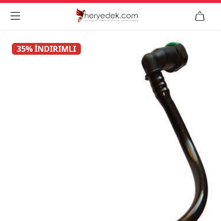


35% İNDIRIMLI