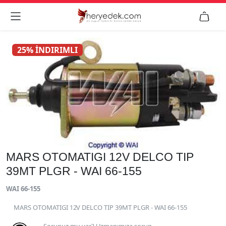


25% İNDIRIMLI
MARS OTOMATIGI 12V DELCO TIP
39MT PLGR - WAI 66-155
WAI 66-155
MARS OTOMATIGI 12V DELCO TIP 39MT PLGR - WAI 66-155
Sorunuz mu var? Uzmanımıza sorun