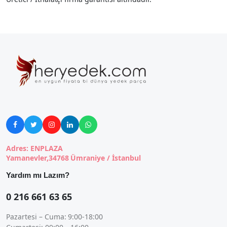





Adres: ENPLAZA
Yamanevler,34768 Ümraniye / İstanbul
Yardım mı Lazım?
0 216 661 63 65
Pazartesi – Cuma: 9:00-18:00