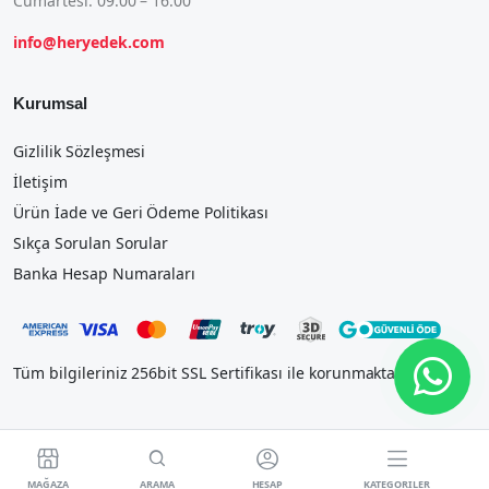
Cumartesi: 09:00 – 16:00
info@heryedek.com
Kurumsal
Gizlilik Sözleşmesi
İletişim
Ürün İade ve Geri Ödeme Politikası
Sıkça Sorulan Sorular
Banka Hesap Numaraları
Tüm bilgileriniz 256bit SSL Sertifikası ile korunmaktadır.




MAĞAZA
ARAMA
HESAP
KATEGORILER