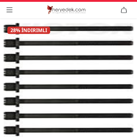


28% İNDIRIMLI