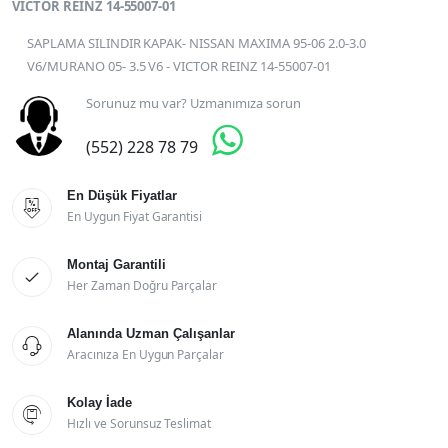
VICTOR REINZ 14-55007-01
SAPLAMA SILINDIR KAPAK- NISSAN MAXIMA 95-06 2.0-3.0
V6/MURANO 05- 3.5 V6 - VICTOR REINZ 14-55007-01
Sorunuz mu var? Uzmanımıza sorun

(552) 228 78 79
En Düşük Fiyatlar

En Uygun Fiyat Garantisi
Montaj Garantili

Her Zaman Doğru Parçalar
Alanında Uzman Çalışanlar

Aracınıza En Uygun Parçalar
Kolay İade

Hızlı ve Sorunsuz Teslimat