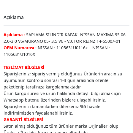
Açıklama
Açıklama :
SAPLAMA SILINDIR KAPAK- NISSAN MAXIMA 95-06
2.0-3.0 V6/MURANO 05- 3.5 V6 - VICTOR REINZ 14-55007-01
OEM Numarası :
NISSAN : 1105631U0116x | NISSAN :
1105631U1016X
TESLİMAT BİLGİLERİ
Siparişleriniz; sipariş vermiş olduğunuz Ürünlerin aracınıza
uyumunun kontrolü sonrası 1-3 gün arasında özenle
paketlenip tarafınıza kargolanmaktadır.
Ürün kargo süresi ve ürün hakkında detaylı bilgi almak için
Whatsapp butonu üzerinden bizlere ulaşabilirsiniz.
Siparişlerinizi tamamlarken dilerseniz %5 havale
indirimimizden faydalanabilirsiniz.
GARANTİ BİLGİLERİ
Satın almış olduğunuz tüm ürünler marka Orjinalleri olup
Üretici / İthalatçı firma garantisi altındadır.