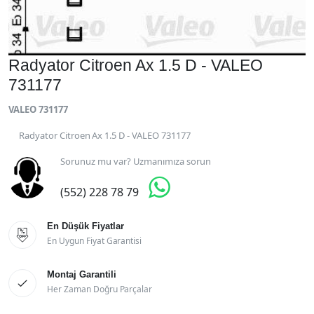
Radyator Citroen Ax 1.5 D - VALEO
731177
VALEO 731177
Radyator Citroen Ax 1.5 D - VALEO 731177
Sorunuz mu var? Uzmanımıza sorun

(552) 228 78 79
En Düşük Fiyatlar

En Uygun Fiyat Garantisi
Montaj Garantili

Her Zaman Doğru Parçalar