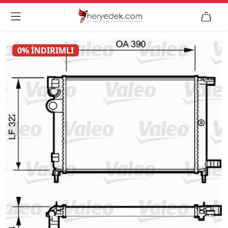


0% İNDIRIMLI