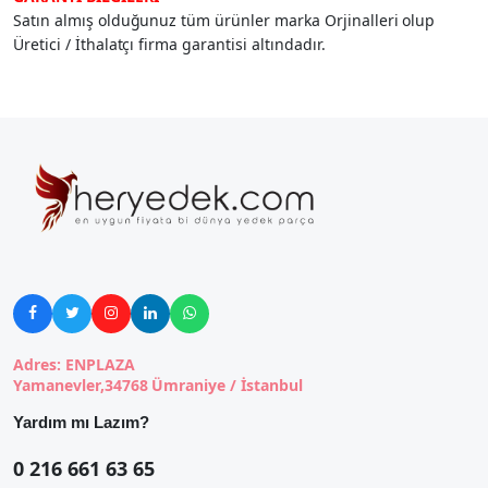
Satın almış olduğunuz tüm ürünler marka Orjinalleri olup
Üretici / İthalatçı firma garantisi altındadır.





Adres: ENPLAZA
Yamanevler,34768 Ümraniye / İstanbul
Yardım mı Lazım?
0 216 661 63 65