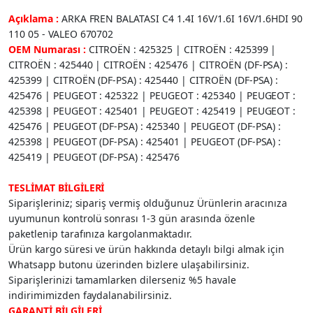
Açıklama :
ARKA FREN BALATASI C4 1.4I 16V/1.6I 16V/1.6HDI 90
110 05 - VALEO 670702
OEM Numarası :
CITROËN : 425325 | CITROËN : 425399 |
CITROËN : 425440 | CITROËN : 425476 | CITROËN (DF-PSA) :
425399 | CITROËN (DF-PSA) : 425440 | CITROËN (DF-PSA) :
425476 | PEUGEOT : 425322 | PEUGEOT : 425340 | PEUGEOT :
425398 | PEUGEOT : 425401 | PEUGEOT : 425419 | PEUGEOT :
425476 | PEUGEOT (DF-PSA) : 425340 | PEUGEOT (DF-PSA) :
425398 | PEUGEOT (DF-PSA) : 425401 | PEUGEOT (DF-PSA) :
425419 | PEUGEOT (DF-PSA) : 425476
TESLİMAT BİLGİLERİ
Siparişleriniz; sipariş vermiş olduğunuz Ürünlerin aracınıza
uyumunun kontrolü sonrası 1-3 gün arasında özenle
paketlenip tarafınıza kargolanmaktadır.
Ürün kargo süresi ve ürün hakkında detaylı bilgi almak için
Whatsapp butonu üzerinden bizlere ulaşabilirsiniz.
Siparişlerinizi tamamlarken dilerseniz %5 havale
indirimimizden faydalanabilirsiniz.
GARANTİ BİLGİLERİ