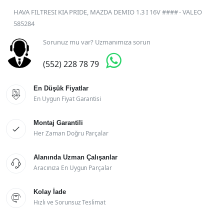
HAVA FILTRESI KIA PRIDE, MAZDA DEMIO 1.3 I 16V #### - VALEO
585284
Sorunuz mu var? Uzmanımıza sorun

(552) 228 78 79
En Düşük Fiyatlar

En Uygun Fiyat Garantisi
Montaj Garantili

Her Zaman Doğru Parçalar
Alanında Uzman Çalışanlar

Aracınıza En Uygun Parçalar
Kolay İade

Hızlı ve Sorunsuz Teslimat