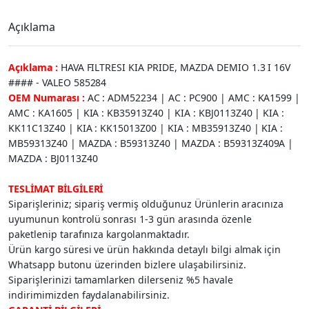
Açıklama
Açıklama :
HAVA FILTRESI KIA PRIDE, MAZDA DEMIO 1.3 I 16V
#### - VALEO 585284
OEM Numarası :
AC : ADM52234 | AC : PC900 | AMC : KA1599 |
AMC : KA1605 | KIA : KB35913Z40 | KIA : KBJ0113Z40 | KIA :
KK11C13Z40 | KIA : KK15013Z00 | KIA : MB35913Z40 | KIA :
MB59313Z40 | MAZDA : B59313Z40 | MAZDA : B59313Z409A |
MAZDA : BJ0113Z40
TESLİMAT BİLGİLERİ
Siparişleriniz; sipariş vermiş olduğunuz Ürünlerin aracınıza
uyumunun kontrolü sonrası 1-3 gün arasında özenle
paketlenip tarafınıza kargolanmaktadır.
Ürün kargo süresi ve ürün hakkında detaylı bilgi almak için
Whatsapp butonu üzerinden bizlere ulaşabilirsiniz.
Siparişlerinizi tamamlarken dilerseniz %5 havale
indirimimizden faydalanabilirsiniz.