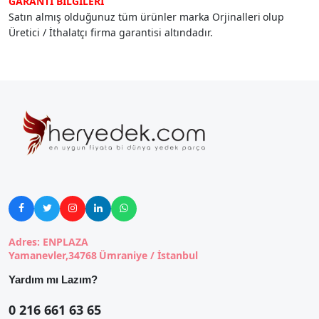
GARANTİ BİLGİLERİ
Satın almış olduğunuz tüm ürünler marka Orjinalleri olup
Üretici / İthalatçı firma garantisi altındadır.





Adres: ENPLAZA
Yamanevler,34768 Ümraniye / İstanbul
Yardım mı Lazım?
0 216 661 63 65