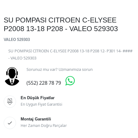
SU POMPASI CITROEN C-ELYSEE
P2008 13-18 P208 - VALEO 529303
VALEO 529303
SU POMPASI CITROEN C-ELYSEE P2008 13-18 P208 12- P301 14- ####
- VALEO 529303
Sorunuz mu var? Uzmanımıza sorun

(552) 228 78 79
En Düşük Fiyatlar

En Uygun Fiyat Garantisi
Montaj Garantili

Her Zaman Doğru Parçalar