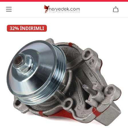


32% İNDIRIMLI