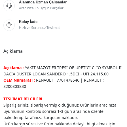
Alanında Uzman Çalışanlar

Aracınıza En Uygun Parçalar
Kolay İade

Hızlı ve Sorunsuz Teslimat
Açıklama
Açıklama :
YAKIT MAZOT FILTRESI OE URETICI CLIO SYMBOL II
DACIA DUSTER LOGAN SANDERO 1.5DCI - UFI 24.115.00
OEM Numarası :
RENAULT : 7701478546 | RENAULT :
8200803830
TESLİMAT BİLGİLERİ
Siparişleriniz; sipariş vermiş olduğunuz Ürünlerin aracınıza
uyumunun kontrolü sonrası 1-3 gün arasında özenle
paketlenip tarafınıza kargolanmaktadır.
Ürün kargo süresi ve ürün hakkında detaylı bilgi almak için