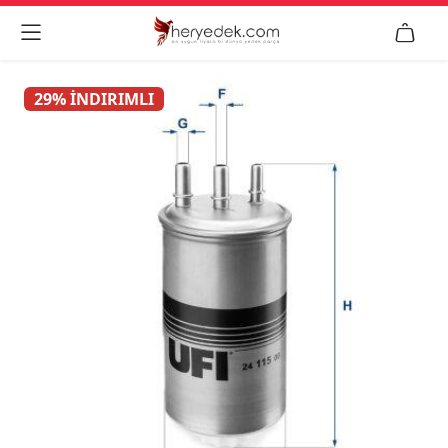


29% İNDIRIMLI