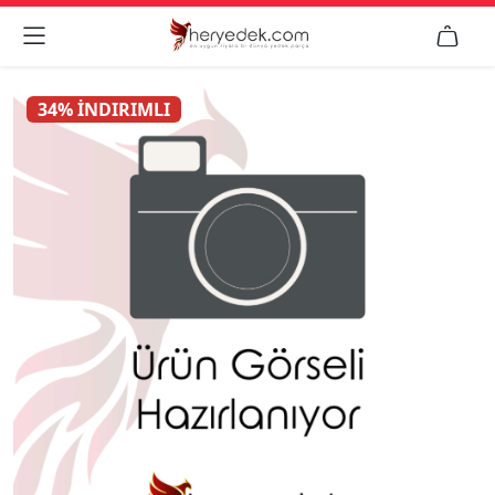


34% İNDIRIMLI