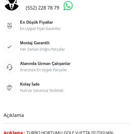

(552) 228 78 79
En Düşük Fiyatlar

En Uygun Fiyat Garantisi
Montaj Garantili

Her Zaman Doğru Parçalar
Alanında Uzman Çalışanlar

Aracınıza En Uygun Parçalar
Kolay İade

Hızlı ve Sorunsuz Teslimat
Açıklama
Açıklama :
TURBO HORTUMU GOLF V-JETTA III-TIGUAN-