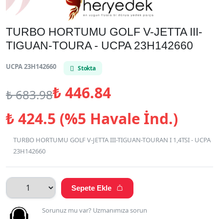
TURBO HORTUMU GOLF V-JETTA III-
TIGUAN-TOURA - UCPA 23H142660
UCPA 23H142660
Stokta
₺
446.84
₺
683.98
₺
424.5 (%5 Havale İnd.)
TURBO HORTUMU GOLF V-JETTA III-TIGUAN-TOURAN I 1,4TSI - UCPA
23H142660
Sepete Ekle

Sorunuz mu var? Uzmanımıza sorun