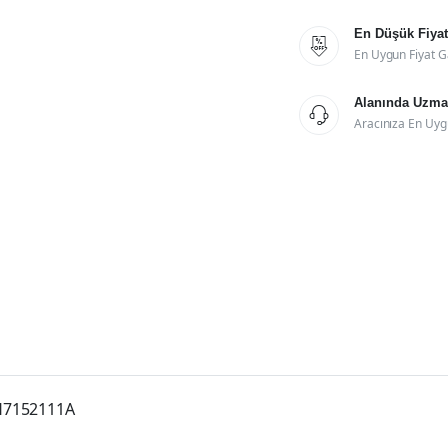
En Düşük Fiyat

En Uygun Fiyat G
Alanında Uzman

Aracınıza En Uyg
H7152111A