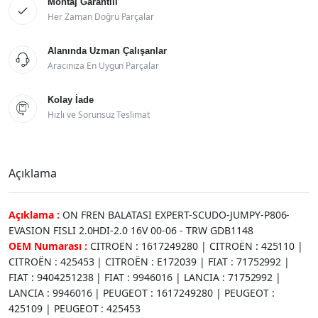
Montaj Garantili

Her Zaman Doğru Parçalar
Alanında Uzman Çalışanlar

Aracınıza En Uygun Parçalar
Kolay İade

Hızlı ve Sorunsuz Teslimat
Açıklama
Açıklama :
ON FREN BALATASI EXPERT-SCUDO-JUMPY-P806-
EVASION FISLI 2.0HDI-2.0 16V 00-06 - TRW GDB1148
OEM Numarası :
CITROËN : 1617249280 | CITROËN : 425110 |
CITROËN : 425453 | CITROËN : E172039 | FIAT : 71752992 |
FIAT : 9404251238 | FIAT : 9946016 | LANCIA : 71752992 |
LANCIA : 9946016 | PEUGEOT : 1617249280 | PEUGEOT :
425109 | PEUGEOT : 425453