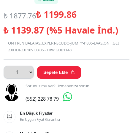
₺
1199.86
₺
1877.76
₺
1139.87 (%5 Havale İnd.)
ON FREN BALATASI EXPERT-SCUDO-JUMPY-P806-EVASION FISLI
2.0HDI-2.0 16V 00-06 - TRW GDB1148
Sepete Ekle

Sorunuz mu var? Uzmanımıza sorun

(552) 228 78 79
En Düşük Fiyatlar

En Uygun Fiyat Garantisi