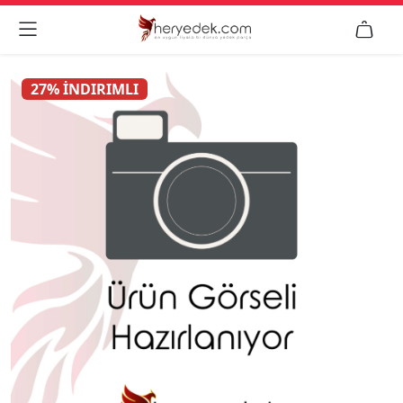


27% İNDIRIMLI