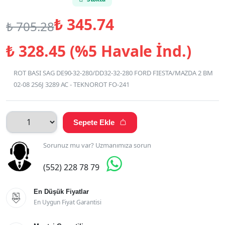
₺
345.74
₺
705.28
₺
328.45 (%5 Havale İnd.)
ROT BASI SAG DE90-32-280/DD32-32-280 FORD FIESTA/MAZDA 2 BM
02-08 2S6J 3289 AC - TEKNOROT FO-241
Sepete Ekle

Sorunuz mu var? Uzmanımıza sorun

(552) 228 78 79
En Düşük Fiyatlar

En Uygun Fiyat Garantisi