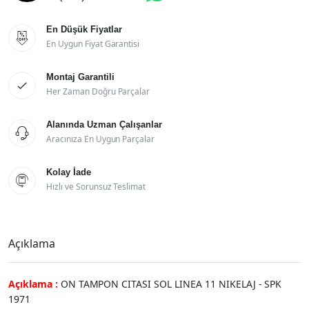
En Düşük Fiyatlar

En Uygun Fiyat Garantisi
Montaj Garantili

Her Zaman Doğru Parçalar
Alanında Uzman Çalışanlar

Aracınıza En Uygun Parçalar
Kolay İade

Hızlı ve Sorunsuz Teslimat
Açıklama
Açıklama :
ON TAMPON CITASI SOL LINEA 11 NIKELAJ - SPK
1971