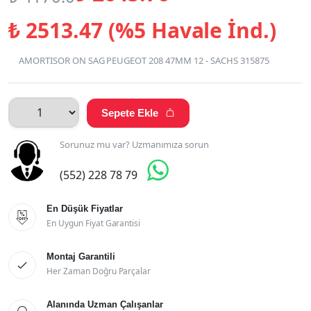
₺
2513.47 (%5 Havale İnd.)
AMORTISOR ON SAG PEUGEOT 208 47MM 12 - SACHS 315875
Sepete Ekle

Sorunuz mu var? Uzmanımıza sorun

(552) 228 78 79
En Düşük Fiyatlar

En Uygun Fiyat Garantisi
Montaj Garantili

Her Zaman Doğru Parçalar
Alanında Uzman Çalışanlar