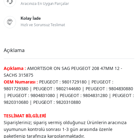

Aracınıza En Uygun Parçalar
Kolay İade

Hızlı ve Sorunsuz Teslimat
Açıklama
Açıklama :
AMORTISOR ON SAG PEUGEOT 208 47MM 12 -
SACHS 315875
OEM Numarası :
PEUGEOT : 9801729180 | PEUGEOT :
9801729380 | PEUGEOT : 9802144680 | PEUGEOT : 9804830880
| PEUGEOT : 9804831080 | PEUGEOT : 9804831280 | PEUGEOT :
9820310680 | PEUGEOT : 9820310880
TESLİMAT BİLGİLERİ
Siparişleriniz; sipariş vermiş olduğunuz Ürünlerin aracınıza
uyumunun kontrolü sonrası 1-3 gün arasında özenle
paketlenip tarafınıza kargolanmaktadır.