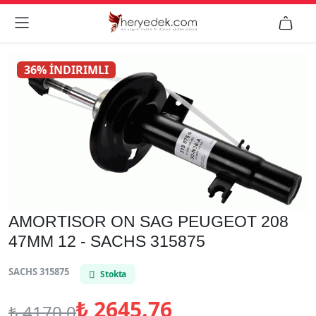


36% İNDIRIMLI
AMORTISOR ON SAG PEUGEOT 208
47MM 12 - SACHS 315875
SACHS 315875
Stokta
₺
2645.76
₺
4170.0