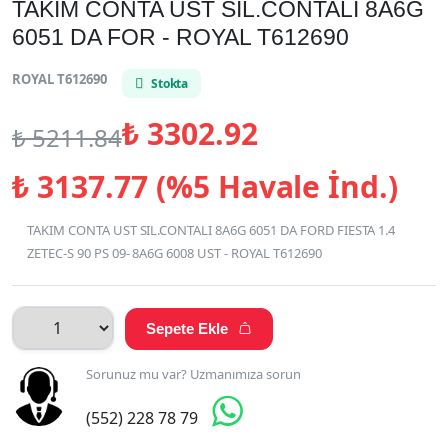
TAKIM CONTA UST SIL.CONTALI 8A6G
6051 DA FOR - ROYAL T612690
ROYAL T612690
Stokta
₺
3302.92
₺
5211.84
₺
3137.77 (%5 Havale İnd.)
TAKIM CONTA UST SIL.CONTALI 8A6G 6051 DA FORD FIESTA 1.4
ZETEC-S 90 PS 09- 8A6G 6008 UST - ROYAL T612690
Sepete Ekle

Sorunuz mu var? Uzmanımıza sorun

(552) 228 78 79