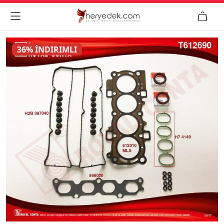


36% İNDIRIMLI