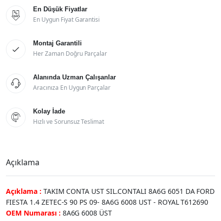
En Düşük Fiyatlar

En Uygun Fiyat Garantisi
Montaj Garantili

Her Zaman Doğru Parçalar
Alanında Uzman Çalışanlar

Aracınıza En Uygun Parçalar
Kolay İade

Hızlı ve Sorunsuz Teslimat
Açıklama
Açıklama :
TAKIM CONTA UST SIL.CONTALI 8A6G 6051 DA FORD
FIESTA 1.4 ZETEC-S 90 PS 09- 8A6G 6008 UST - ROYAL T612690
OEM Numarası :
8A6G 6008 ÜST