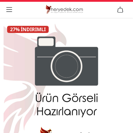


27% İNDIRIMLI