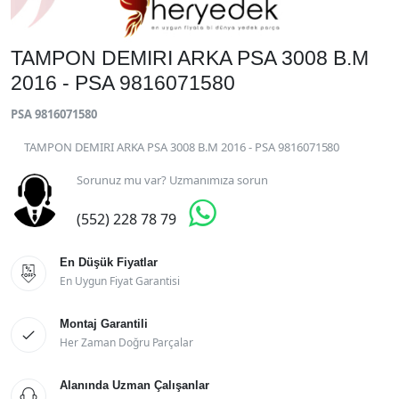
TAMPON DEMIRI ARKA PSA 3008 B.M
2016 - PSA 9816071580
PSA 9816071580
TAMPON DEMIRI ARKA PSA 3008 B.M 2016 - PSA 9816071580
Sorunuz mu var? Uzmanımıza sorun

(552) 228 78 79
En Düşük Fiyatlar

En Uygun Fiyat Garantisi
Montaj Garantili

Her Zaman Doğru Parçalar
Alanında Uzman Çalışanlar
