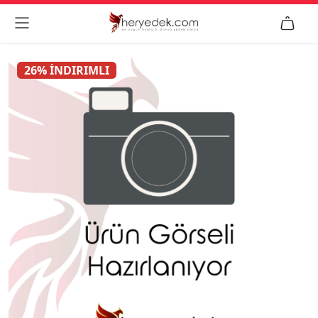


26% İNDIRIMLI