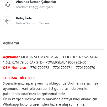
Alanında Uzman Çalışanlar

Aracınıza En Uygun Parçalar
Kolay İade

Hızlı ve Sorunsuz Teslimat
Açıklama
Açıklama :
MOTOR SEGMANI MGN II-CLIO III 1.6 16V- MGN
1.6IE K7M 79.50 CAP STD - POWERSEAL 19007902-00
OEM Numarası :
7701700672 | 7701700671 | 7701700670
TESLİMAT BİLGİLERİ
Siparişleriniz; sipariş vermiş olduğunuz Ürünlerin aracınıza
uyumunun kontrolü sonrası 1-3 gün arasında özenle
paketlenip tarafınıza kargolanmaktadır.
Ürün kargo süresi ve ürün hakkında detaylı bilgi almak için
Whatsapp butonu üzerinden bizlere ulaşabilirsiniz.