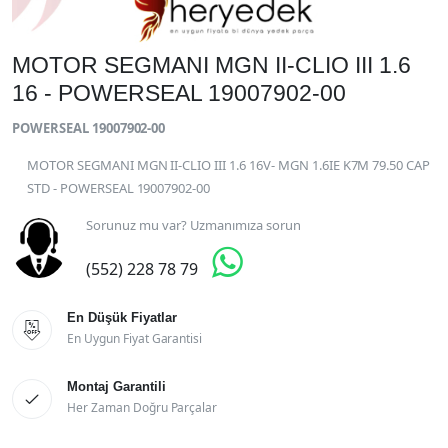
MOTOR SEGMANI MGN II-CLIO III 1.6
16 - POWERSEAL 19007902-00
POWERSEAL 19007902-00
MOTOR SEGMANI MGN II-CLIO III 1.6 16V- MGN 1.6IE K7M 79.50 CAP
STD - POWERSEAL 19007902-00
Sorunuz mu var? Uzmanımıza sorun

(552) 228 78 79
En Düşük Fiyatlar

En Uygun Fiyat Garantisi
Montaj Garantili

Her Zaman Doğru Parçalar