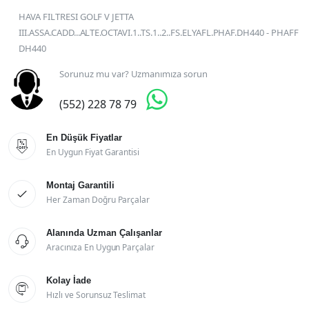
HAVA FILTRESI GOLF V JETTA
III.ASSA.CADD...ALTE.OCTAVI.1..TS.1..2..FS.ELYAFL.PHAF.DH440 - PHAFF
DH440
Sorunuz mu var? Uzmanımıza sorun

(552) 228 78 79
En Düşük Fiyatlar

En Uygun Fiyat Garantisi
Montaj Garantili

Her Zaman Doğru Parçalar
Alanında Uzman Çalışanlar

Aracınıza En Uygun Parçalar
Kolay İade

Hızlı ve Sorunsuz Teslimat