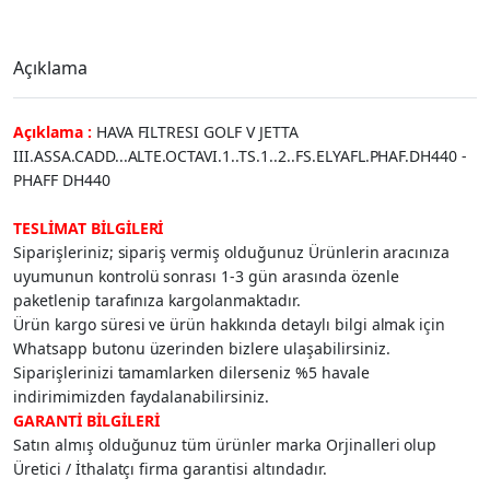
Açıklama
Açıklama :
HAVA FILTRESI GOLF V JETTA
III.ASSA.CADD...ALTE.OCTAVI.1..TS.1..2..FS.ELYAFL.PHAF.DH440 -
PHAFF DH440
TESLİMAT BİLGİLERİ
Siparişleriniz; sipariş vermiş olduğunuz Ürünlerin aracınıza
uyumunun kontrolü sonrası 1-3 gün arasında özenle
paketlenip tarafınıza kargolanmaktadır.
Ürün kargo süresi ve ürün hakkında detaylı bilgi almak için
Whatsapp butonu üzerinden bizlere ulaşabilirsiniz.
Siparişlerinizi tamamlarken dilerseniz %5 havale
indirimimizden faydalanabilirsiniz.
GARANTİ BİLGİLERİ
Satın almış olduğunuz tüm ürünler marka Orjinalleri olup
Üretici / İthalatçı firma garantisi altındadır.