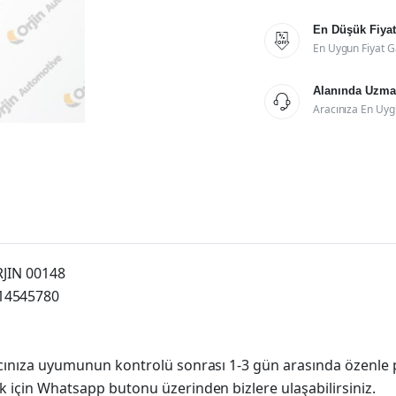
En Düşük Fiyat

En Uygun Fiyat G
Alanında Uzman

Aracınıza En Uyg
ORJIN 00148
614545780
racınıza uyumunun kontrolü sonrası 1-3 gün arasında özenle 
k için Whatsapp butonu üzerinden bizlere ulaşabilirsiniz.