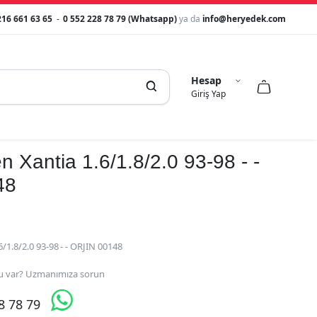
216 661 63 65
-
0 552 228 78 79 (Whatsapp)
ya da
info@heryedek.com
Hesap



Giriş Yap
n Xantia 1.6/1.8/2.0 93-98 - -
48
6/1.8/2.0 93-98 - - ORJIN 00148
 var? Uzmanımıza sorun

28 78 79