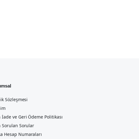
umsal
lik Sözleşmesi
şim
 İade ve Geri Ödeme Politikası
a Sorulan Sorular
a Hesap Numaraları