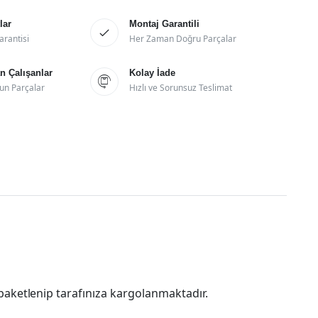
lar
Montaj Garantili

arantisi
Her Zaman Doğru Parçalar
 Çalışanlar
Kolay İade

un Parçalar
Hızlı ve Sorunsuz Teslimat
paketlenip tarafınıza kargolanmaktadır.