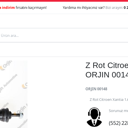
a indirim
fırsatını kaçırmayın!
Yardıma mı ihtiyacınız var?
Bizi arayın:
0 
Z Rot Citroe
ORJIN 001
ORJIN 00148
Z Rot Citroen Xantia 1.
Sorunuz mu
(552) 2