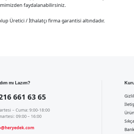
imimizden faydalanabilirsiniz.
p Üretici / İthalatçı firma garantisi altındadır.
dım mı Lazım?
Kur
216 661 63 65
Gizli
İleti
artesi – Cuma: 9:00-18:00
Ürün
artesi: 09:00 – 16:00
Sıkç
fo@heryedek.com
Bank