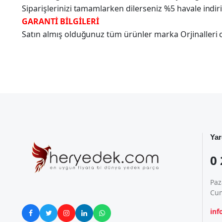
Siparişlerinizi tamamlarken dilerseniz %5 havale indir
GARANTİ BİLGİLERİ
Satın almış olduğunuz tüm ürünler marka Orjinalleri olu
Yar
0 
Paz
Cum
in




