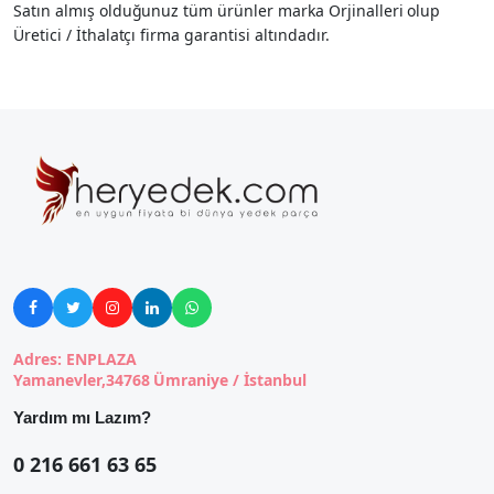
Satın almış olduğunuz tüm ürünler marka Orjinalleri olup
Üretici / İthalatçı firma garantisi altındadır.





Adres: ENPLAZA
Yamanevler,34768 Ümraniye / İstanbul
Yardım mı Lazım?
0 216 661 63 65