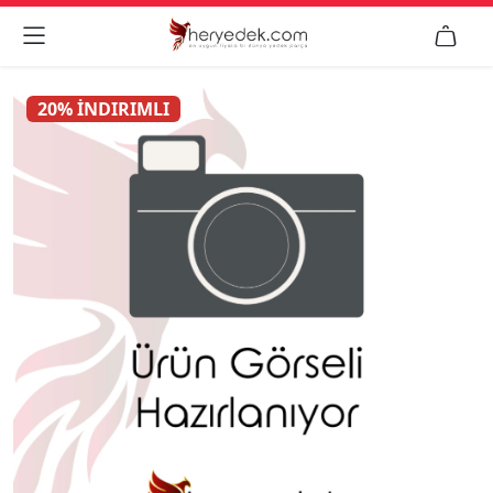


20% İNDIRIMLI