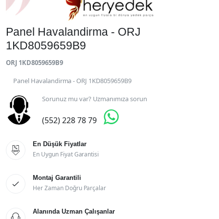
Panel Havalandirma - ORJ
1KD8059659B9
ORJ 1KD8059659B9
Panel Havalandirma - ORJ 1KD8059659B9
Sorunuz mu var? Uzmanımıza sorun

(552) 228 78 79
En Düşük Fiyatlar

En Uygun Fiyat Garantisi
Montaj Garantili

Her Zaman Doğru Parçalar
Alanında Uzman Çalışanlar
