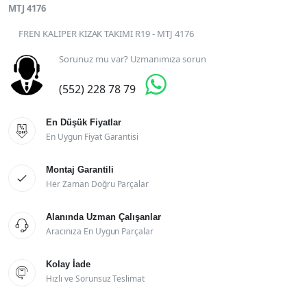
MTJ 4176
FREN KALIPER KIZAK TAKIMI R19 - MTJ 4176
Sorunuz mu var? Uzmanımıza sorun

(552) 228 78 79
En Düşük Fiyatlar

En Uygun Fiyat Garantisi
Montaj Garantili

Her Zaman Doğru Parçalar
Alanında Uzman Çalışanlar

Aracınıza En Uygun Parçalar
Kolay İade

Hızlı ve Sorunsuz Teslimat