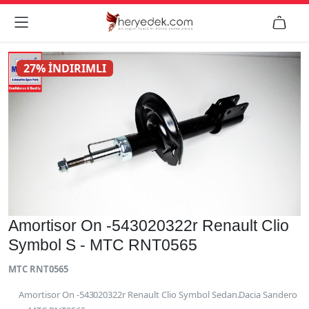


27% İNDIRIMLI
Amortisor On -543020322r Renault Clio
Symbol S - MTC RNT0565
MTC RNT0565
Amortisor On -543020322r Renault Clio Symbol Sedan.Dacia Sandero