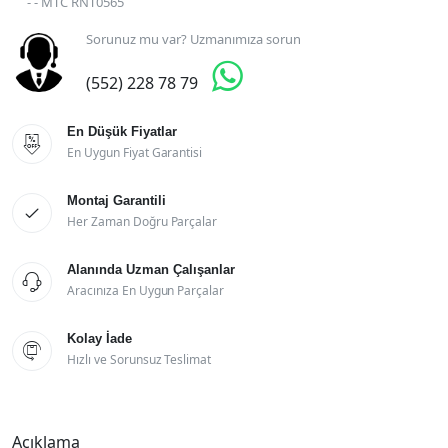
- - MTC RNT0565
Sorunuz mu var? Uzmanımıza sorun

(552) 228 78 79
En Düşük Fiyatlar

En Uygun Fiyat Garantisi
Montaj Garantili

Her Zaman Doğru Parçalar
Alanında Uzman Çalışanlar

Aracınıza En Uygun Parçalar
Kolay İade

Hızlı ve Sorunsuz Teslimat
Açıklama