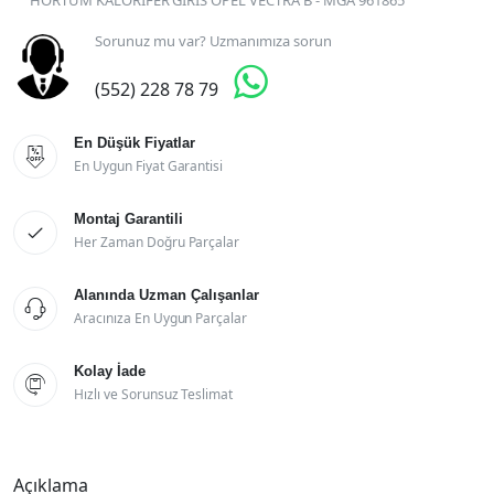
HORTUM KALORIFER GIRIS OPEL VECTRA B - MGA 961865
Sorunuz mu var? Uzmanımıza sorun

(552) 228 78 79
En Düşük Fiyatlar

En Uygun Fiyat Garantisi
Montaj Garantili

Her Zaman Doğru Parçalar
Alanında Uzman Çalışanlar

Aracınıza En Uygun Parçalar
Kolay İade

Hızlı ve Sorunsuz Teslimat
Açıklama