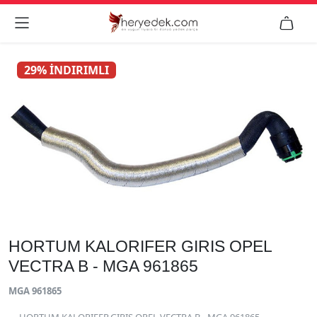


29% İNDIRIMLI
HORTUM KALORIFER GIRIS OPEL
VECTRA B - MGA 961865
MGA 961865