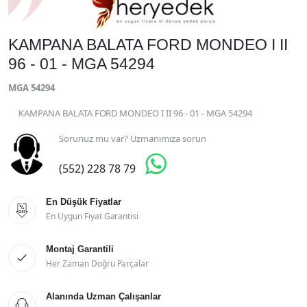
KAMPANA BALATA FORD MONDEO I II
96 - 01 - MGA 54294
MGA 54294
KAMPANA BALATA FORD MONDEO I II 96 - 01 - MGA 54294
Sorunuz mu var? Uzmanımıza sorun

(552) 228 78 79
En Düşük Fiyatlar

En Uygun Fiyat Garantisi
Montaj Garantili

Her Zaman Doğru Parçalar
Alanında Uzman Çalışanlar
