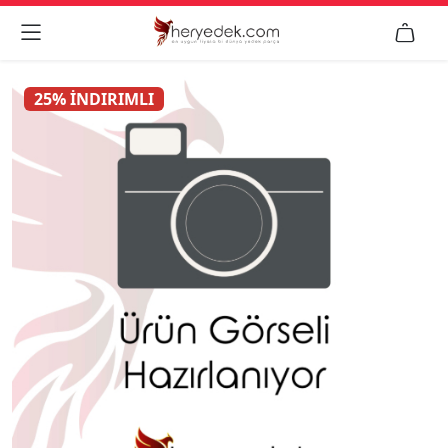


25% İNDIRIMLI