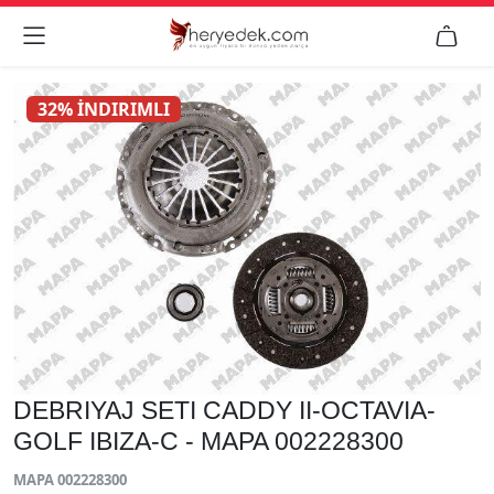


32% İNDIRIMLI
DEBRIYAJ SETI CADDY II-OCTAVIA-
GOLF IBIZA-C - MAPA 002228300
MAPA 002228300