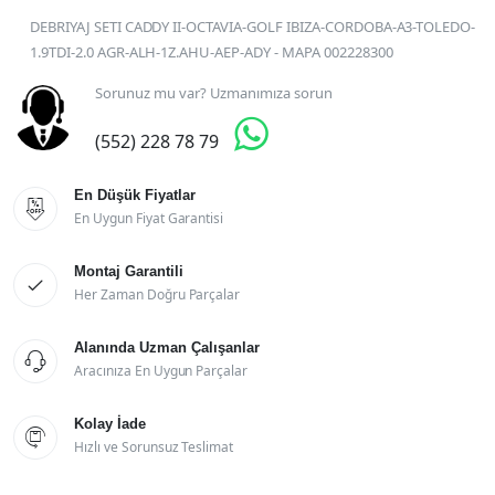
DEBRIYAJ SETI CADDY II-OCTAVIA-GOLF IBIZA-CORDOBA-A3-TOLEDO-
1.9TDI-2.0 AGR-ALH-1Z.AHU-AEP-ADY - MAPA 002228300
Sorunuz mu var? Uzmanımıza sorun

(552) 228 78 79
En Düşük Fiyatlar

En Uygun Fiyat Garantisi
Montaj Garantili

Her Zaman Doğru Parçalar
Alanında Uzman Çalışanlar

Aracınıza En Uygun Parçalar
Kolay İade

Hızlı ve Sorunsuz Teslimat