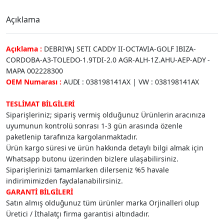
Açıklama
Açıklama :
DEBRIYAJ SETI CADDY II-OCTAVIA-GOLF IBIZA-
CORDOBA-A3-TOLEDO-1.9TDI-2.0 AGR-ALH-1Z.AHU-AEP-ADY -
MAPA 002228300
OEM Numarası :
AUDI : 038198141AX | VW : 038198141AX
TESLİMAT BİLGİLERİ
Siparişleriniz; sipariş vermiş olduğunuz Ürünlerin aracınıza
uyumunun kontrolü sonrası 1-3 gün arasında özenle
paketlenip tarafınıza kargolanmaktadır.
Ürün kargo süresi ve ürün hakkında detaylı bilgi almak için
Whatsapp butonu üzerinden bizlere ulaşabilirsiniz.
Siparişlerinizi tamamlarken dilerseniz %5 havale
indirimimizden faydalanabilirsiniz.
GARANTİ BİLGİLERİ
Satın almış olduğunuz tüm ürünler marka Orjinalleri olup
Üretici / İthalatçı firma garantisi altındadır.