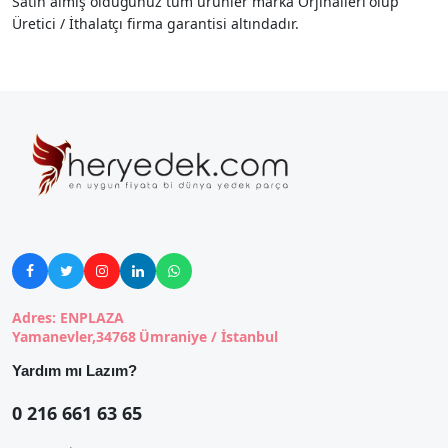
Satın almış olduğunuz tüm ürünler marka Orjinalleri olup
Üretici / İthalatçı firma garantisi altındadır.





Adres: ENPLAZA
Yamanevler,34768 Ümraniye / İstanbul
Yardım mı Lazım?
0 216 661 63 65