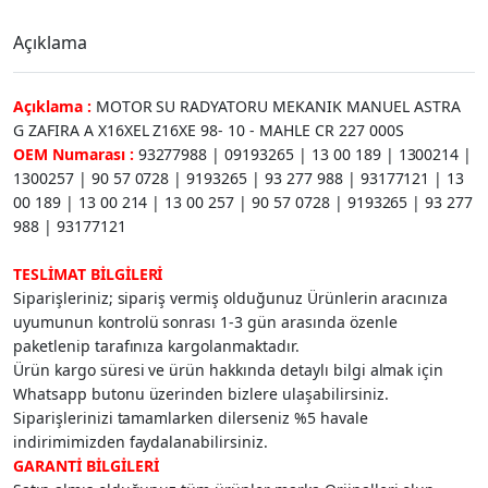
Açıklama
Açıklama :
MOTOR SU RADYATORU MEKANIK MANUEL ASTRA
G ZAFIRA A X16XEL Z16XE 98- 10 - MAHLE CR 227 000S
OEM Numarası :
93277988 | 09193265 | 13 00 189 | 1300214 |
1300257 | 90 57 0728 | 9193265 | 93 277 988 | 93177121 | 13
00 189 | 13 00 214 | 13 00 257 | 90 57 0728 | 9193265 | 93 277
988 | 93177121
TESLİMAT BİLGİLERİ
Siparişleriniz; sipariş vermiş olduğunuz Ürünlerin aracınıza
uyumunun kontrolü sonrası 1-3 gün arasında özenle
paketlenip tarafınıza kargolanmaktadır.
Ürün kargo süresi ve ürün hakkında detaylı bilgi almak için
Whatsapp butonu üzerinden bizlere ulaşabilirsiniz.
Siparişlerinizi tamamlarken dilerseniz %5 havale
indirimimizden faydalanabilirsiniz.
GARANTİ BİLGİLERİ