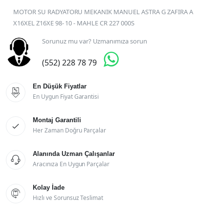
MOTOR SU RADYATORU MEKANIK MANUEL ASTRA G ZAFIRA A
X16XEL Z16XE 98- 10 - MAHLE CR 227 000S
Sorunuz mu var? Uzmanımıza sorun

(552) 228 78 79
En Düşük Fiyatlar

En Uygun Fiyat Garantisi
Montaj Garantili

Her Zaman Doğru Parçalar
Alanında Uzman Çalışanlar

Aracınıza En Uygun Parçalar
Kolay İade

Hızlı ve Sorunsuz Teslimat