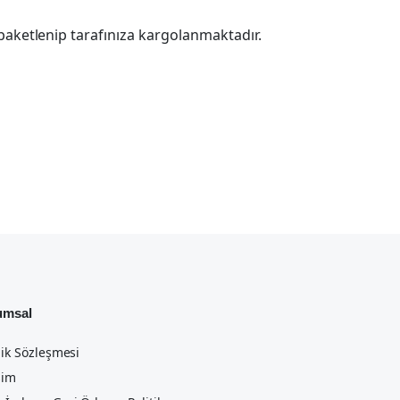
paketlenip tarafınıza kargolanmaktadır.
umsal
lik Sözleşmesi
şim