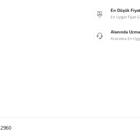
En Düşük Fiyat

En Uygun Fiyat G
Alanında Uzman

Aracınıza En Uyg
32960