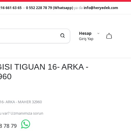
216 661 63 65
-
0 552 228 78 79 (Whatsapp)
ya da
info@heryedek.com
Hesap



Giriş Yap
ISI TIGUAN 16- ARKA -
960
16- ARKA - MAHER 32960
 var? Uzmanımıza sorun

28 78 79