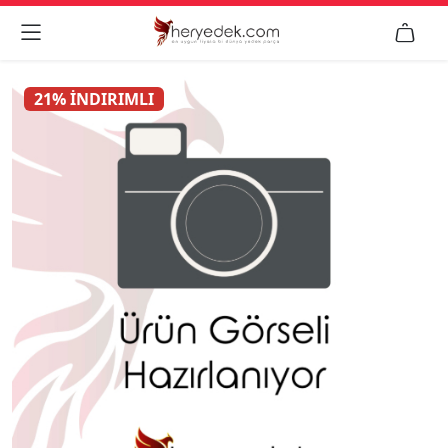


21% İNDIRIMLI