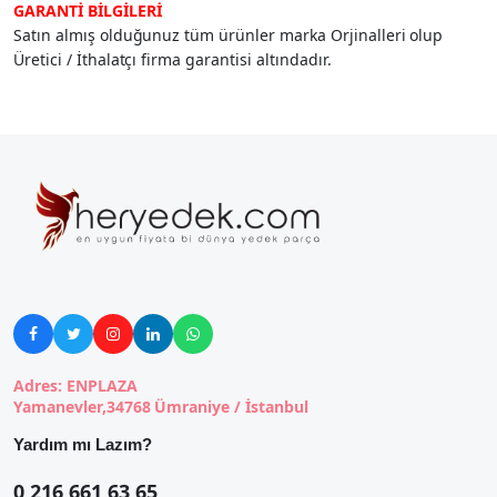
GARANTİ BİLGİLERİ
Satın almış olduğunuz tüm ürünler marka Orjinalleri olup
Üretici / İthalatçı firma garantisi altındadır.





Adres: ENPLAZA
Yamanevler,34768 Ümraniye / İstanbul
Yardım mı Lazım?
0 216 661 63 65