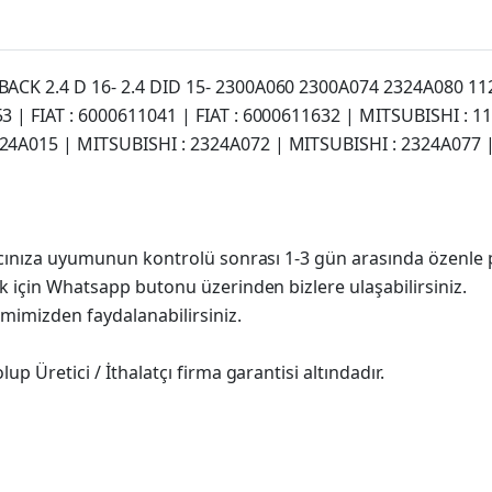
LBACK 2.4 D 16- 2.4 DID 15- 2300A060 2300A074 2324A080 1
53 | FIAT : 6000611041 | FIAT : 6000611632 | MITSUBISHI : 
24A015 | MITSUBISHI : 2324A072 | MITSUBISHI : 2324A077 
racınıza uyumunun kontrolü sonrası 1-3 gün arasında özenle 
k için Whatsapp butonu üzerinden bizlere ulaşabilirsiniz.
imimizden faydalanabilirsiniz.
p Üretici / İthalatçı firma garantisi altındadır.