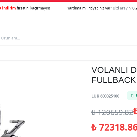
a indirim
fırsatını kaçırmayın!
Yardıma mı ihtiyacınız var?
Bizi arayın:
0 
VOLANLI D
FULLBACK 
LUK 600025100
₺
120659.82
₺
72318.86