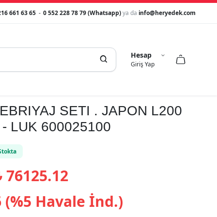
216 661 63 65
-
0 552 228 78 79 (Whatsapp)
ya da
info@heryedek.com
Hesap



Giriş Yap
EBRIYAJ SETI . JAPON L200
- LUK 600025100
Stokta
₺
76125.12
 (%5 Havale İnd.)