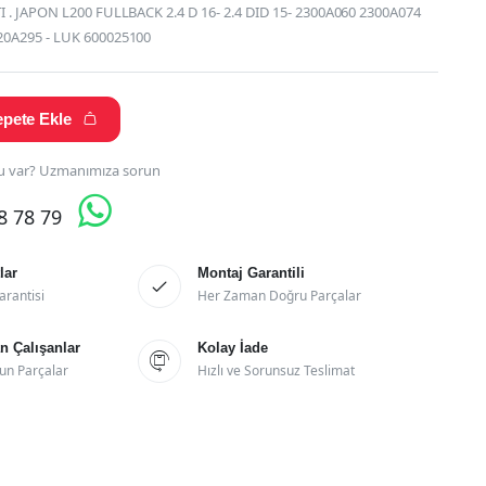
 . JAPON L200 FULLBACK 2.4 D 16- 2.4 DID 15- 2300A060 2300A074
0A295 - LUK 600025100
pete Ekle

 var? Uzmanımıza sorun

28 78 79
lar
Montaj Garantili

arantisi
Her Zaman Doğru Parçalar
 Çalışanlar
Kolay İade

un Parçalar
Hızlı ve Sorunsuz Teslimat