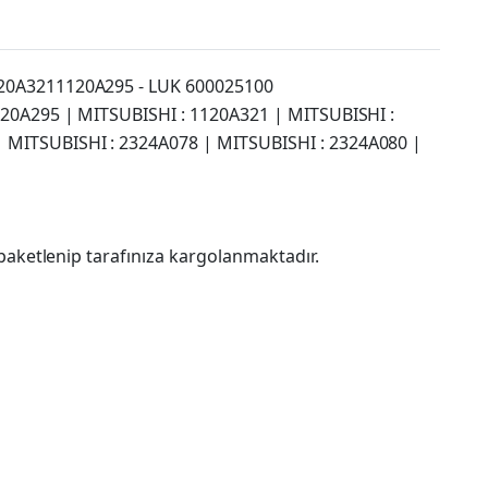
120A3211120A295 - LUK 600025100
1120A295 | MITSUBISHI : 1120A321 | MITSUBISHI :
| MITSUBISHI : 2324A078 | MITSUBISHI : 2324A080 |
paketlenip tarafınıza kargolanmaktadır.