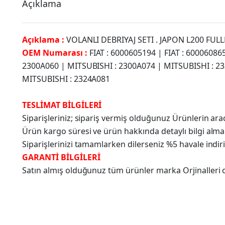
Açıklama
Açıklama :
VOLANLI DEBRIYAJ SETI . JAPON L200 FUL
OEM Numarası :
FIAT : 6000605194 | FIAT : 60006086
2300A060 | MITSUBISHI : 2300A074 | MITSUBISHI : 23
MITSUBISHI : 2324A081
TESLİMAT BİLGİLERİ
Siparişleriniz; sipariş vermiş olduğunuz Ürünlerin a
Ürün kargo süresi ve ürün hakkında detaylı bilgi alma
Siparişlerinizi tamamlarken dilerseniz %5 havale indir
GARANTİ BİLGİLERİ
Satın almış olduğunuz tüm ürünler marka Orjinalleri olu