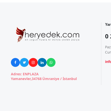
Yar
0 
Paz
Cum
in





Adres: ENPLAZA
Yamanevler,34768 Ümraniye / İstanbul