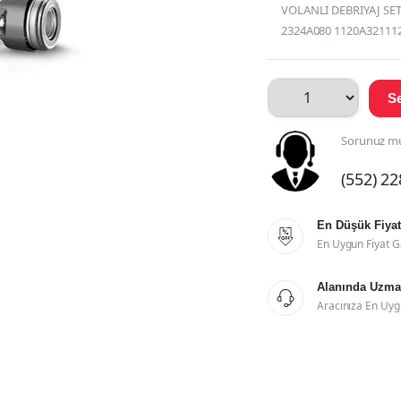
VOLANLI DEBRIYAJ SETI
2324A080 1120A321112
Se
Sorunuz mu
(552) 2
En Düşük Fiyat

En Uygun Fiyat G
Alanında Uzman

Aracınıza En Uyg