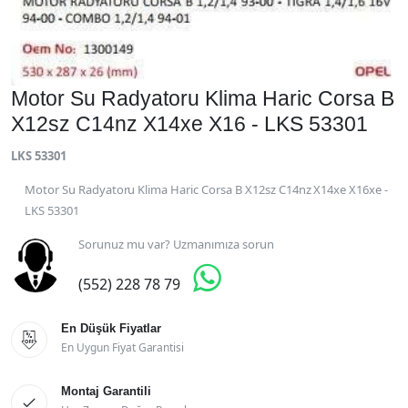
Motor Su Radyatoru Klima Haric Corsa B
X12sz C14nz X14xe X16 - LKS 53301
LKS 53301
Motor Su Radyatoru Klima Haric Corsa B X12sz C14nz X14xe X16xe -
LKS 53301
Sorunuz mu var? Uzmanımıza sorun

(552) 228 78 79
En Düşük Fiyatlar

En Uygun Fiyat Garantisi
Montaj Garantili
