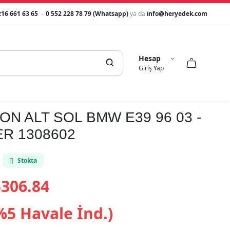
216 661 63 65
-
0 552 228 78 79 (Whatsapp)
ya da
info@heryedek.com
Hesap



Giriş Yap
ON ALT SOL BMW E39 96 03 -
R 1308602
Stokta
306.84
%5 Havale İnd.)