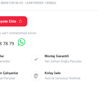
 BMW E39 96 03 - LEMFORDER 1308602
pete Ekle

 var? Uzmanımıza sorun

28 78 79
lar
Montaj Garantili

arantisi
Her Zaman Doğru Parçalar
 Çalışanlar
Kolay İade

un Parçalar
Hızlı ve Sorunsuz Teslimat