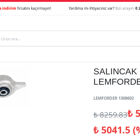
a indirim
fırsatını kaçırmayın!
Yardıma mı ihtiyacınız var?
Bizi arayın:
0 
SALINCAK 
LEMFORDE
LEMFORDER 1308602
₺
5
₺
8259.83
₺
5041.5 (