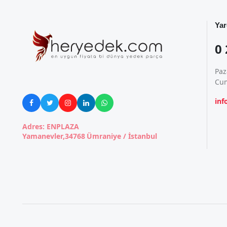
Yar
0 
Paz
Cum
in





Adres: ENPLAZA
Yamanevler,34768 Ümraniye / İstanbul