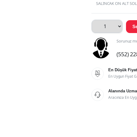
SALINCAK ON ALT SOL
Se
Sorunuz mu
(552) 2
En Düşük Fiyat

En Uygun Fiyat G
Alanında Uzman

Aracınıza En Uyg