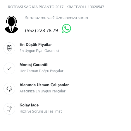
ROTBASI SAG KIA PICANTO 2017 - KRAFTVOLL 13020547
Sorunuz mu var? Uzmanımıza sorun

(552) 228 78 79
En Düşük Fiyatlar

En Uygun Fiyat Garantisi
Montaj Garantili

Her Zaman Doğru Parçalar
Alanında Uzman Çalışanlar

Aracınıza En Uygun Parçalar
Kolay İade

Hızlı ve Sorunsuz Teslimat