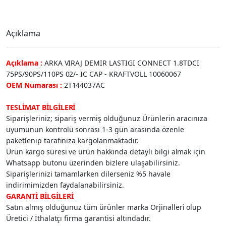
Açıklama
Açıklama :
ARKA VIRAJ DEMIR LASTIGI CONNECT 1.8TDCI
75PS/90PS/110PS 02/- IC CAP - KRAFTVOLL 10060067
OEM Numarası :
2T144037AC
TESLİMAT BİLGİLERİ
Siparişleriniz; sipariş vermiş olduğunuz Ürünlerin aracınıza
uyumunun kontrolü sonrası 1-3 gün arasında özenle
paketlenip tarafınıza kargolanmaktadır.
Ürün kargo süresi ve ürün hakkında detaylı bilgi almak için
Whatsapp butonu üzerinden bizlere ulaşabilirsiniz.
Siparişlerinizi tamamlarken dilerseniz %5 havale
indirimimizden faydalanabilirsiniz.
GARANTİ BİLGİLERİ
Satın almış olduğunuz tüm ürünler marka Orjinalleri olup
Üretici / İthalatçı firma garantisi altındadır.