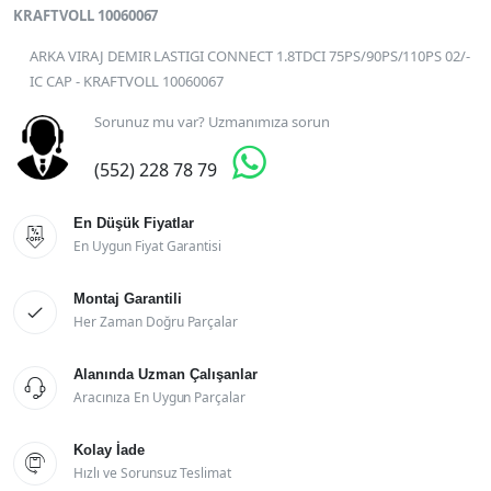
KRAFTVOLL 10060067
ARKA VIRAJ DEMIR LASTIGI CONNECT 1.8TDCI 75PS/90PS/110PS 02/-
IC CAP - KRAFTVOLL 10060067
Sorunuz mu var? Uzmanımıza sorun

(552) 228 78 79
En Düşük Fiyatlar

En Uygun Fiyat Garantisi
Montaj Garantili

Her Zaman Doğru Parçalar
Alanında Uzman Çalışanlar

Aracınıza En Uygun Parçalar
Kolay İade

Hızlı ve Sorunsuz Teslimat