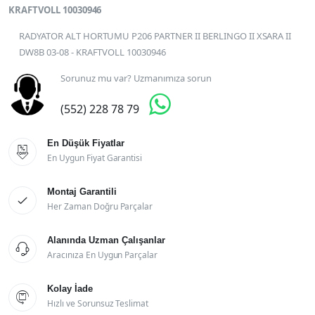
KRAFTVOLL 10030946
RADYATOR ALT HORTUMU P206 PARTNER II BERLINGO II XSARA II
DW8B 03-08 - KRAFTVOLL 10030946
Sorunuz mu var? Uzmanımıza sorun

(552) 228 78 79
En Düşük Fiyatlar

En Uygun Fiyat Garantisi
Montaj Garantili

Her Zaman Doğru Parçalar
Alanında Uzman Çalışanlar

Aracınıza En Uygun Parçalar
Kolay İade

Hızlı ve Sorunsuz Teslimat