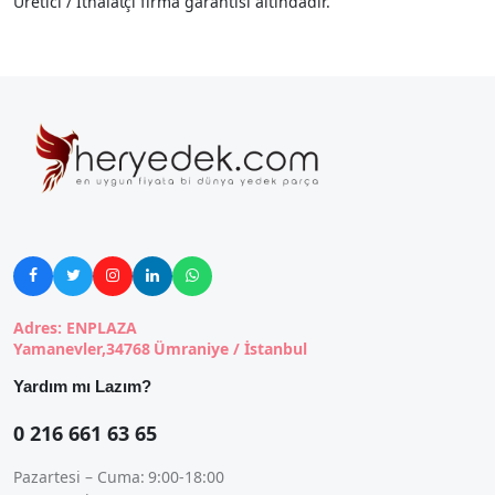
Üretici / İthalatçı firma garantisi altındadır.





Adres: ENPLAZA
Yamanevler,34768 Ümraniye / İstanbul
Yardım mı Lazım?
0 216 661 63 65
Pazartesi – Cuma: 9:00-18:00