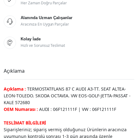

Her Zaman Doğru Parçalar
Alanında Uzman Çalışanlar

Aracınıza En Uygun Parçalar
Kolay İade

Hızlı ve Sorunsuz Teslimat
Açıklama
Açıklama :
TERMOSTATFLANS 87 C AUDI A3-TT. SEAT ALTEA-
LEON-TOLEDO. SKODA OCTAVIA. VW EOS-GOLF-JETTA-PASSAT -
KALE 572680
OEM Numarası :
AUDI : 06F121111F | VW : 06F121111F
TESLİMAT BİLGİLERİ
Siparişleriniz; sipariş vermiş olduğunuz Ürünlerin aracınıza
uyumunun kontrolü sonrası 1-3 gün arasında özenle