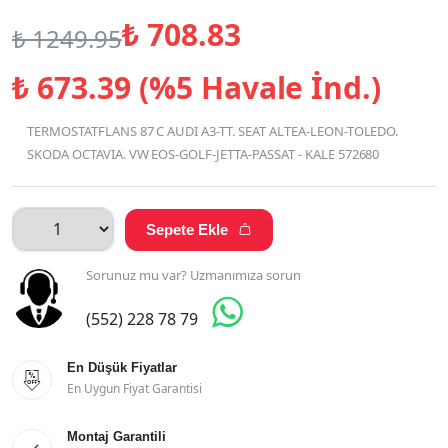
₺
708.83
₺
1249.95
₺
673.39 (%5 Havale İnd.)
TERMOSTATFLANS 87 C AUDI A3-TT. SEAT ALTEA-LEON-TOLEDO.
SKODA OCTAVIA. VW EOS-GOLF-JETTA-PASSAT - KALE 572680
Sepete Ekle

Sorunuz mu var? Uzmanımıza sorun

(552) 228 78 79
En Düşük Fiyatlar

En Uygun Fiyat Garantisi
Montaj Garantili