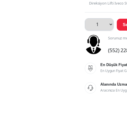
Direksiyon Lifti Iveco
Se
Sorunuz mu
(552) 2
En Düşük Fiyat

En Uygun Fiyat G
Alanında Uzman

Aracınıza En Uyg