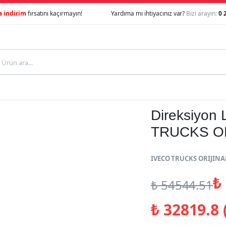
a indirim
fırsatını kaçırmayın!
Yardıma mı ihtiyacınız var?
Bizi arayın:
0 
Direksiyon L
TRUCKS OR
IVECO TRUCKS ORIJINAL
₺
₺
54544.51
₺
32819.8 