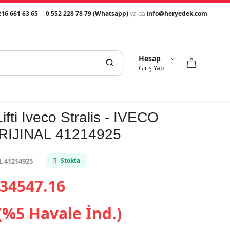
216 661 63 65
-
0 552 228 78 79 (Whatsapp)
ya da
info@heryedek.com
Hesap



Giriş Yap
ifti Iveco Stralis - IVECO
IJINAL 41214925
Stokta
 41214925
34547.16
(%5 Havale İnd.)