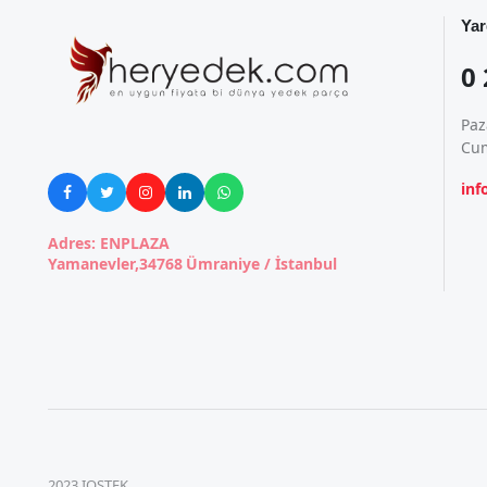
Yar
0 
Paz
Cum
in





Adres: ENPLAZA
Yamanevler,34768 Ümraniye / İstanbul
2023 IOSTEK