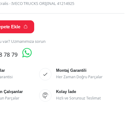
 Stralis - IVECO TRUCKS ORIJINAL 41214925
pete Ekle

 var? Uzmanımıza sorun

28 78 79
lar
Montaj Garantili

arantisi
Her Zaman Doğru Parçalar
 Çalışanlar
Kolay İade

un Parçalar
Hızlı ve Sorunsuz Teslimat