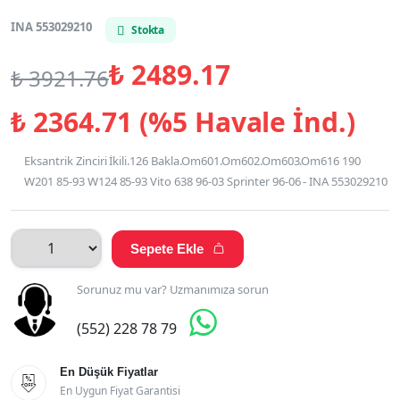
INA 553029210
Stokta
₺
2489.17
₺
3921.76
₺
2364.71 (%5 Havale İnd.)
Eksantrik Zinciri İkili.126 Bakla.Om601.Om602.Om603.Om616 190
W201 85-93 W124 85-93 Vito 638 96-03 Sprinter 96-06 - INA 553029210
Sepete Ekle

Sorunuz mu var? Uzmanımıza sorun

(552) 228 78 79
En Düşük Fiyatlar

En Uygun Fiyat Garantisi