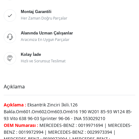
Montaj Garantili

Her Zaman Doğru Parçalar
Alanında Uzman Çalışanlar

Aracınıza En Uygun Parçalar
Kolay İade

Hızlı ve Sorunsuz Teslimat
Açıklama
Açıklama :
Eksantrik Zinciri İkili.126
Bakla.Om601.Om602.Om603.Om616 190 W201 85-93 W124 85-
93 Vito 638 96-03 Sprinter 96-06 - INA 553029210
OEM Numarası :
MERCEDES-BENZ : 0019971694 | MERCEDES-
BENZ : 0019972994 | MERCEDES-BENZ : 0029973394 |
MERCEDES-BENZ : 0039972094 | MERCEDES-BENZ :