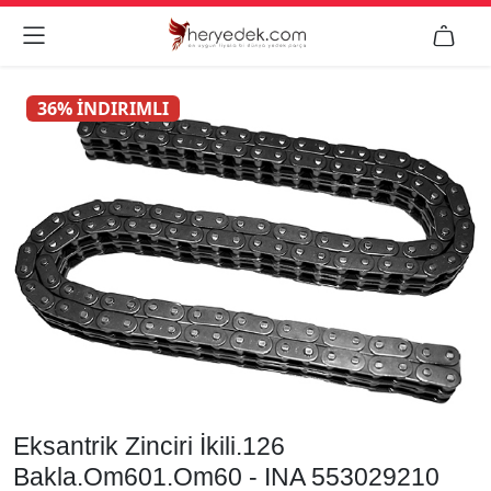


36% İNDIRIMLI
Eksantrik Zinciri İkili.126
Bakla.Om601.Om60 - INA 553029210