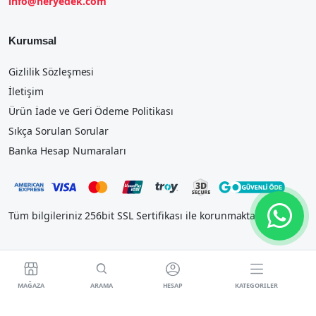
info@heryedek.com
Kurumsal
Gizlilik Sözleşmesi
İletişim
Ürün İade ve Geri Ödeme Politikası
Sıkça Sorulan Sorular
Banka Hesap Numaraları
Tüm bilgileriniz 256bit SSL Sertifikası ile korunmaktadır.




MAĞAZA
ARAMA
HESAP
KATEGORILER
2023 IOSTEK