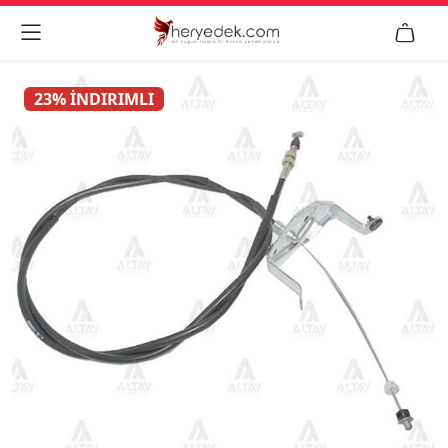


23% İNDIRIMLI