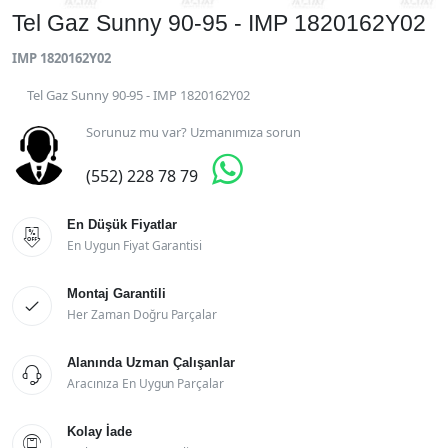
Tel Gaz Sunny 90-95 - IMP 1820162Y02
IMP 1820162Y02
Tel Gaz Sunny 90-95 - IMP 1820162Y02
Sorunuz mu var? Uzmanımıza sorun

(552) 228 78 79
En Düşük Fiyatlar

En Uygun Fiyat Garantisi
Montaj Garantili

Her Zaman Doğru Parçalar
Alanında Uzman Çalışanlar

Aracınıza En Uygun Parçalar
Kolay İade
