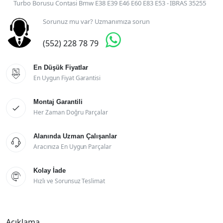
Turbo Borusu Contasi Bmw E38 E39 E46 E60 E83 E53 - IBRAS 35255
Sorunuz mu var? Uzmanımıza sorun

(552) 228 78 79
En Düşük Fiyatlar

En Uygun Fiyat Garantisi
Montaj Garantili

Her Zaman Doğru Parçalar
Alanında Uzman Çalışanlar

Aracınıza En Uygun Parçalar
Kolay İade

Hızlı ve Sorunsuz Teslimat
Açıklama