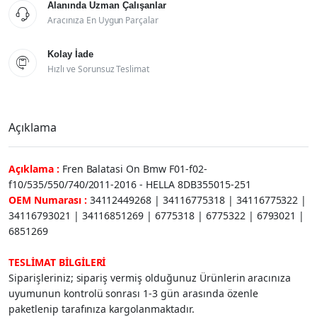
Alanında Uzman Çalışanlar

Aracınıza En Uygun Parçalar
Kolay İade

Hızlı ve Sorunsuz Teslimat
Açıklama
Açıklama :
Fren Balatasi On Bmw F01-f02-
f10/535/550/740/2011-2016 - HELLA 8DB355015-251
OEM Numarası :
34112449268 | 34116775318 | 34116775322 |
34116793021 | 34116851269 | 6775318 | 6775322 | 6793021 |
6851269
TESLİMAT BİLGİLERİ
Siparişleriniz; sipariş vermiş olduğunuz Ürünlerin aracınıza
uyumunun kontrolü sonrası 1-3 gün arasında özenle
paketlenip tarafınıza kargolanmaktadır.