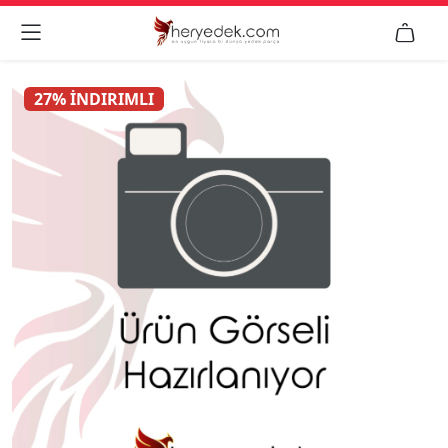


27% İNDIRIMLI