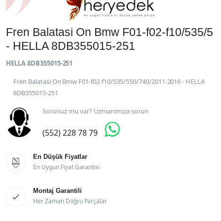
Fren Balatasi On Bmw F01-f02-f10/535/5
- HELLA 8DB355015-251
HELLA 8DB355015-251
Fren Balatasi On Bmw F01-f02-f10/535/550/740/2011-2016 - HELLA
8DB355015-251
Sorunuz mu var? Uzmanımıza sorun

(552) 228 78 79
En Düşük Fiyatlar

En Uygun Fiyat Garantisi
Montaj Garantili

Her Zaman Doğru Parçalar