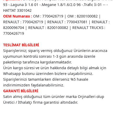
93 -.Laguna İi 1.6 01 -.Megane 1.8/1.6/2.0 96 -.Trafic İi 01 -- -
HATTAT 3301042
OEM Numarası :
OM : 7700426719 | OM : 8200100082 |
RENAULT : 7700426719 | RENAULT : 7700437081 | RENAULT :
8200096704 | RENAULT : 8200100082 | RENAULT TRUCKS :
7700426719
TESLİMAT BİLGİLERİ
Siparişleriniz; sipariş vermiş olduğunuz Ürünlerin aracınıza
uyumunun kontrolü sonrası 1-3 gün arasında özenle
paketlenip tarafınıza kargolanmaktadır.
Ürün kargo süresi ve ürün hakkında detaylı bilgi almak için
Whatsapp butonu üzerinden bizlere ulaşabilirsiniz.
Siparişlerinizi tamamlarken dilerseniz %5 havale
indirimimizden faydalanabilirsiniz.
GARANTİ BİLGİLERİ
Satın almış olduğunuz tüm ürünler marka Orjinalleri olup
Üretici / İthalatçı firma garantisi altındadır.