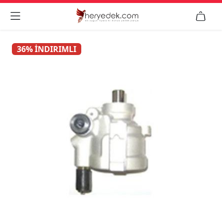


36% İNDIRIMLI