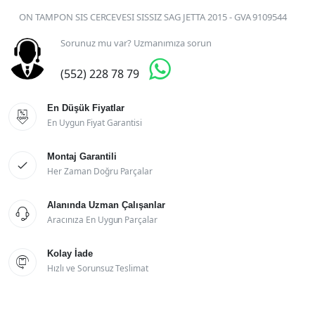
ON TAMPON SIS CERCEVESI SISSIZ SAG JETTA 2015 - GVA 9109544
Sorunuz mu var? Uzmanımıza sorun

(552) 228 78 79
En Düşük Fiyatlar

En Uygun Fiyat Garantisi
Montaj Garantili

Her Zaman Doğru Parçalar
Alanında Uzman Çalışanlar

Aracınıza En Uygun Parçalar
Kolay İade

Hızlı ve Sorunsuz Teslimat